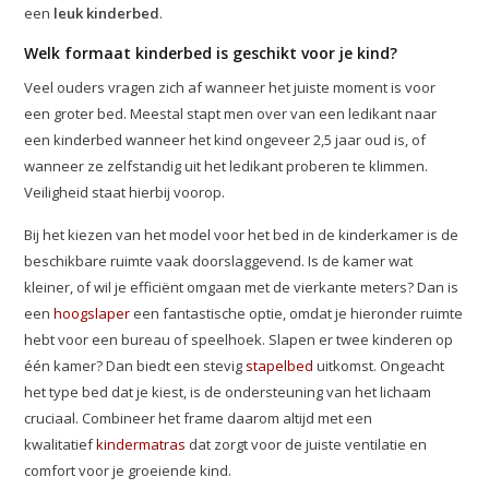
een
leuk kinderbed
.
Welk formaat kinderbed is geschikt voor je kind?
Veel ouders vragen zich af wanneer het juiste moment is voor
een groter bed. Meestal stapt men over van een ledikant naar
een kinderbed wanneer het kind ongeveer 2,5 jaar oud is, of
wanneer ze zelfstandig uit het ledikant proberen te klimmen.
Veiligheid staat hierbij voorop.
Bij het kiezen van het model voor het bed in de kinderkamer is de
beschikbare ruimte vaak doorslaggevend. Is de kamer wat
kleiner, of wil je efficiënt omgaan met de vierkante meters? Dan is
een
hoogslaper
een fantastische optie, omdat je hieronder ruimte
hebt voor een bureau of speelhoek. Slapen er twee kinderen op
één kamer? Dan biedt een stevig
stapelbed
uitkomst. Ongeacht
het type bed dat je kiest, is de ondersteuning van het lichaam
cruciaal. Combineer het frame daarom altijd met een
kwalitatief
kindermatras
dat zorgt voor de juiste ventilatie en
comfort voor je groeiende kind.