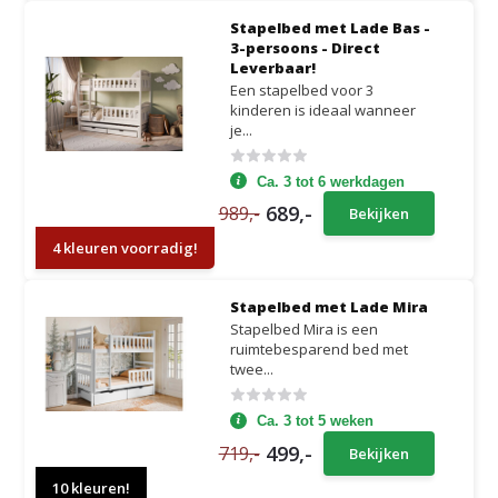
Stapelbed met Lade Bas -
3-persoons - Direct
Leverbaar!
Een stapelbed voor 3
kinderen is ideaal wanneer
je...
Ca. 3 tot 6 werkdagen
689,-
989,-
Bekijken
4 kleuren voorradig!
Stapelbed met Lade Mira
Stapelbed Mira is een
ruimtebesparend bed met
twee...
Ca. 3 tot 5 weken
499,-
719,-
Bekijken
10 kleuren!