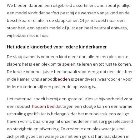
We bieden daarom een uitgebreid assortiment aan zodat je altijd
een model vindt dat perfect past bij de wensen van je kind en de
beschikbare ruimte in de slaapkamer. Of je nu zoekt naar een
stoer bed, een speels model of juist een heel neutraal ontwerp,
wij hebben het in huis.
Het ideale kinderbed voor iedere kinderkamer
De slaapkamer is voor een kind meer dan alleen een plek om te
slapen; het is een plek om te spelen, te leren en tot rust te komen.
De keuze voor het juiste bed bepaalt voor een groot deel de sfeer
in de kamer. Ons aanbod
bedden
is zeer divers, waardoor er voor
iedere interieurstijl een passende oplossing is.
Het materiaal speelt hierbij een grote rol. Kies je bijvoorbeeld voor
een robuust
houten bed
dat tegen een stootje kan en een warme
uitstraling geeft? Het is belangrijk dat het meubelstuk een veilige
haven vormt. Daarom zijn al onze modellen met zorg geselecteerd
op stevigheid en afwerking. Zo creëer je een plek waar je kind
zich prettig voelt en waar je ze met een gerust hart laat slapen in