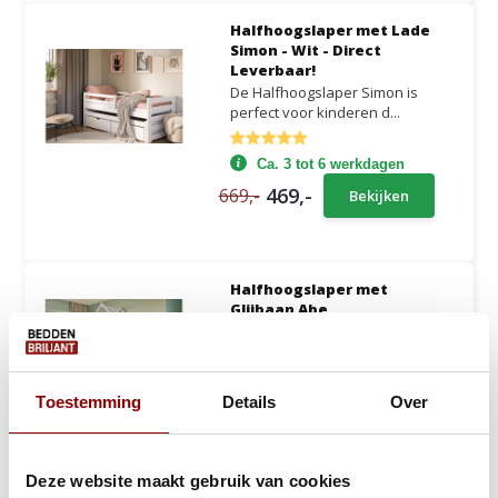
Halfhoogslaper met Lade
Simon - Wit - Direct
Leverbaar!
De Halfhoogslaper Simon is
perfect voor kinderen d...
Ca. 3 tot 6 werkdagen
469,-
669,-
Bekijken
Halfhoogslaper met
Glijbaan Abe
De Halfhoogslaper Abe is een
echt droombed voor ki...
Toestemming
Details
Over
Ca. 3 tot 5 weken
439,-
629,-
Bekijken
10 kleuren!
Deze website maakt gebruik van cookies