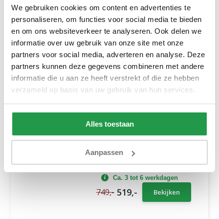
We gebruiken cookies om content en advertenties te
Stapelbed Bram - Taupe -
personaliseren, om functies voor social media te bieden
Direct Leverbaar!
en om ons websiteverkeer te analyseren. Ook delen we
Stapelbed Bram - Taupe -
Direct Leverbaar!
informatie over uw gebruik van onze site met onze
partners voor social media, adverteren en analyse. Deze
Ca. 3 tot 6 werkdagen
partners kunnen deze gegevens combineren met andere
479,-
689,-
Bekijken
informatie die u aan ze heeft verstrekt of die ze hebben
verzameld op basis van uw gebruik van hun services.
Stapelbed met Ladder
Alles toestaan
Kas - Wit - Direct
Leverbaar!
Multifunctioneel stapelbed
Aanpassen
dat ruimte bespaart in ...
Ca. 3 tot 6 werkdagen
519,-
749,-
Bekijken