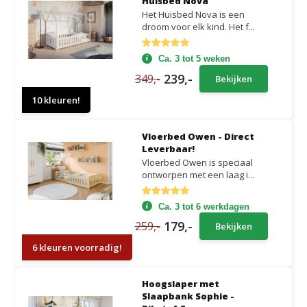
Huisbed Nova
Het Huisbed Nova is een
droom voor elk kind. Het f...
Ca. 3 tot 5 weken
239,-
349,-
Bekijken
10 kleuren!
Vloerbed Owen - Direct
Leverbaar!
Vloerbed Owen is speciaal
ontworpen met een laag i...
Ca. 3 tot 6 werkdagen
179,-
259,-
Bekijken
6 kleuren voorradig!
Hoogslaper met
Slaapbank Sophie -