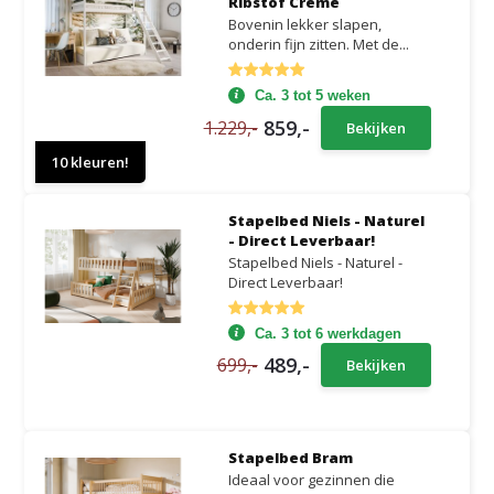
Ribstof Creme
Bovenin lekker slapen,
onderin fijn zitten. Met de...
Ca. 3 tot 5 weken
859,-
1.229,-
Bekijken
10 kleuren!
Stapelbed Niels - Naturel
- Direct Leverbaar!
Stapelbed Niels - Naturel -
Direct Leverbaar!
Ca. 3 tot 6 werkdagen
489,-
699,-
Bekijken
Stapelbed Bram
Ideaal voor gezinnen die