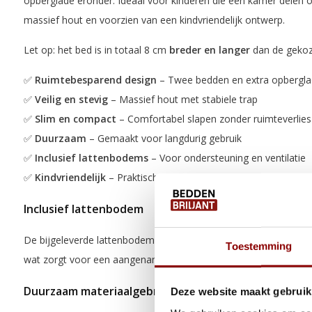
opberglade eronder. Ideaal voor kinderen die een kamer delen 
massief hout en voorzien van een kindvriendelijk ontwerp.
Let op: het bed is in totaal 8 cm
breder en langer
dan de geko
✅
Ruimtebesparend design
– Twee bedden en extra opbergl
✅
Veilig en stevig
– Massief hout met stabiele trap
✅
Slim en compact
– Comfortabel slapen zonder ruimteverlies
✅
Duurzaam
– Gemaakt voor langdurig gebruik
✅
Inclusief lattenbodems
– Voor ondersteuning en ventilatie
✅
Kindvriendelijk
– Praktisch en gezellig voor elke kinderkamer
Inclusief lattenbodem
De bijgeleverde lattenbodems bieden uitstekende ondersteuning 
Toestemming
wat zorgt voor een aangename en gezonde slaapomgeving voor
Duurzaam materiaalgebruik
Deze website maakt gebruik