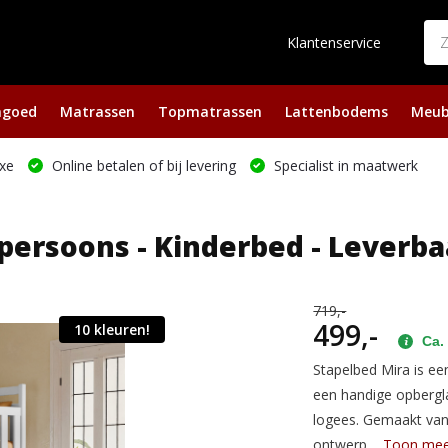
Klantenservice
ngoed
Matrassen
Topmatrassen
Lattenbodems
Meub
xe
Online betalen of bij levering
Specialist in maatwerk
persoons - Kinderbed - Leverbaa
719,-
499,-
10 kleuren!
Ca. 
Stapelbed Mira is e
een handige opbergla
logees. Gemaakt van 
ontwerp....
Toon me