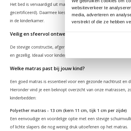
We gebruiken cookies om cont
Het bed is vervaardigd uit massief grenenhout afkomstig uit v
websiteverkeer te analyseren
gecertificeerd). Daarmee kies je voor kwaliteit én voor een mili
media, adverteren en analys
in de kinderkamer.
verstrekt of die ze hebben v
Veilig en sfeervol ontwerp
De stevige constructie, afgeronde hoeken en kindvriendelijke af
en gezellig. Ideaal voor kinderen die samen slapen, maar toch ee
Welke matras past bij jouw kind?
Een goed matras is essentieel voor een gezonde nachtrust en de
Hieronder vind je een beknopt overzicht van onze matrassen, z
kinderbedden:
Polyether matras - 13 cm (kern 11 cm, tijk 1 cm per zijde)
Een eenvoudige en voordelige optie met een stevige schuimvulli
of lichte slapers die nog weinig druk uitoefenen op het matras.