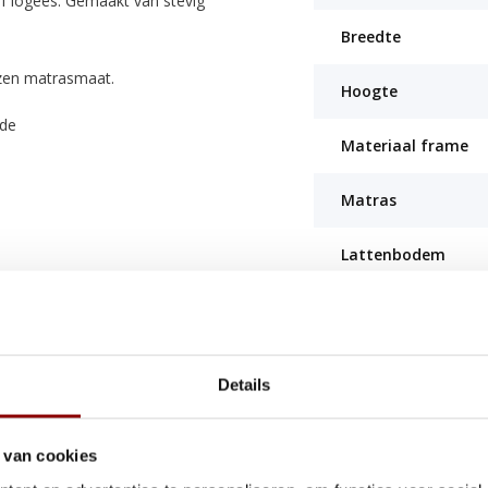
of logees. Gemaakt van stevig
Breedte
zen matrasmaat.
Hoogte
ade
Materiaal frame
Matras
Lattenbodem
Maximale matrasd
Maximale belastin
en bevorderen de luchtcirculatie,
Details
 de kinderen.
Montagehandleidi
 van cookies
Certificaten