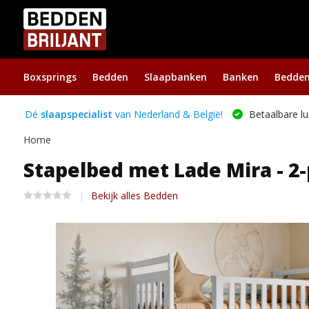
Boxsprings
Bedden
Slaapbanken
Banken
Bedde
Dé
slaapspecialist
van Nederland & België!
Betaalbare lu
Home
Stapelbed met Lade Mira - 2-
Bekijk alles Bedden