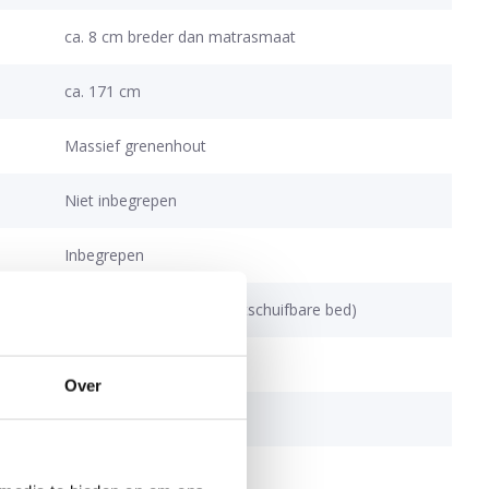
ca. 8 cm breder dan matrasmaat
ca. 171 cm
Massief grenenhout
Niet inbegrepen
Inbegrepen
ikte
13 cm / 8 cm (voor het uitschuifbare bed)
g
ca. 100 kg per slaapdek
Over
ng
Inbegrepen
EN 747, REACH, FSC®