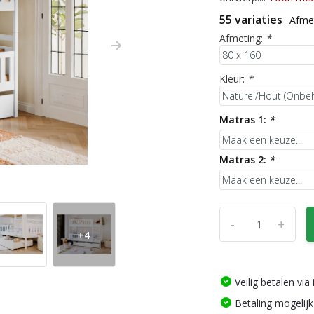
55 variaties
Afmet
Afmeting:
*
Kleur:
*
Matras 1:
*
Matras 2:
*
-
+
+4
Veilig betalen vi
Betaling mogelijk