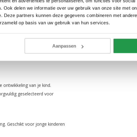
ent en advertenties te personaliseren, om functies voor social
erantwoord beheerde bossen (FSC
. Ook delen we informatie over uw gebruik van onze site met on
euvriendelijke en bewuste oplossing
e. Deze partners kunnen deze gegevens combineren met andere i
erzameld op basis van uw gebruik van hun services.
Aanpassen
werking maken dit stapelbed veilig
n eigen plekje willen.
 ontwikkeling van je kind.
orgvuldig geselecteerd voor
ng. Geschikt voor jonge kinderen