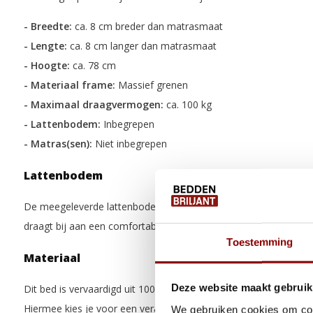
- Breedte:
ca. 8 cm breder dan matrasmaat
- Lengte:
ca. 8 cm langer dan matrasmaat
- Hoogte:
ca. 78 cm
- Materiaal frame:
Massief grenen
- Maximaal draagvermogen:
ca. 100 kg
- Lattenbodem:
Inbegrepen
- Matras(sen):
Niet inbegrepen
Lattenbodem
De meegeleverde lattenbodem biedt stabiele ondersteuning en zo
draagt bij aan een comfortabele, frisse en hygiënische slaapom
Toestemming
Materiaal
Deze website maakt gebruik
Dit bed is vervaardigd uit 100% massief grenenhout afkomstig u
Hiermee kies je voor een verantwoorde en duurzame oplossing,
We gebruiken cookies om cont