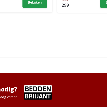
Bekijken
299
nodig?
aag verder!