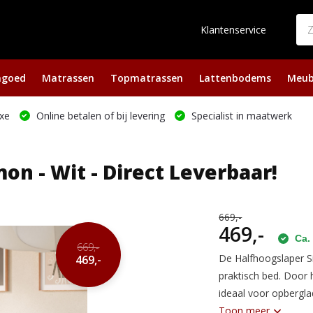
Klantenservice
ngoed
Matrassen
Topmatrassen
Lattenbodems
Meub
xe
Online betalen of bij levering
Specialist in maatwerk
n - Wit - Direct Leverbaar!
669,-
469,-
Ca. 
669,-
De Halfhoogslaper Si
469,-
praktisch bed. Door 
ideaal voor opbergla
Toon meer