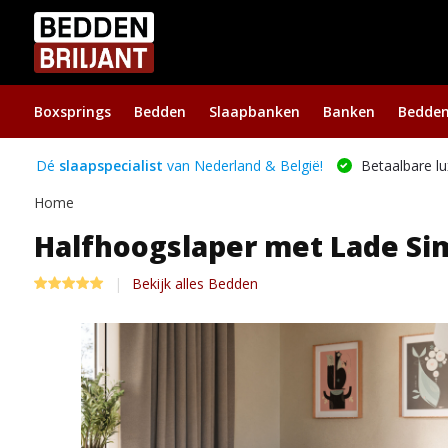
Boxsprings
Bedden
Slaapbanken
Banken
Bedde
Dé
slaapspecialist
van Nederland & België!
Betaalbare lu
Home
Halfhoogslaper met Lade Simo
Bekijk alles Bedden