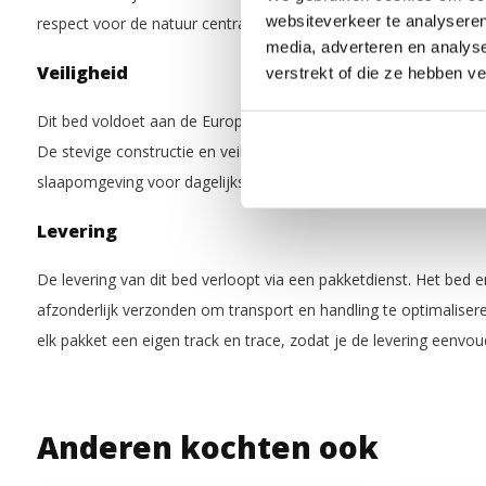
websiteverkeer te analyseren
respect voor de natuur centraal staan.
media, adverteren en analys
Veiligheid
verstrekt of die ze hebben v
Dit bed voldoet aan de Europese veiligheidsnormen EN 747-1:
De stevige constructie en veilige afwerking zorgen voor een sta
slaapomgeving voor dagelijks gebruik.
Levering
De levering van dit bed verloopt via een pakketdienst. Het bed
afzonderlijk verzonden om transport en handling te optimaliser
elk pakket een eigen track en trace, zodat je de levering eenvou
Anderen kochten ook