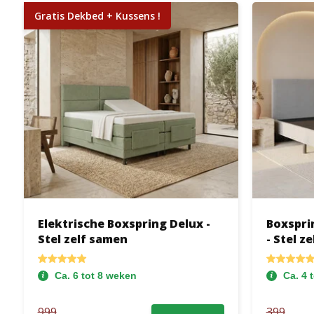
Gratis Dekbed + Kussens !
Elektrische Boxspring Delux -
Boxspri
Stel zelf samen
- Stel z
Ca. 6 tot 8 weken
Ca. 4 
999
399