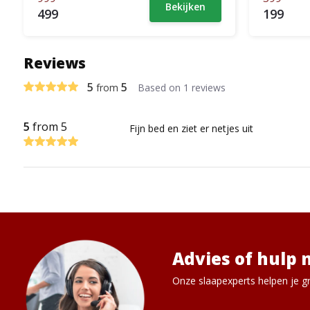
Bekijken
499
199
Reviews
5
5
from
Based on 1 reviews
5
from 5
Fijn bed en ziet er netjes uit
Advies of hulp 
Onze slaapexperts helpen je gr