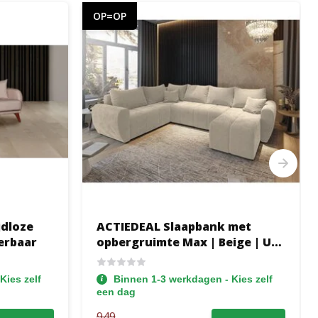
OP=OP
jdloze
ACTIEDEAL Slaapbank met
erbaar
opbergruimte Max | Beige | U-
bank XL Links
Kies zelf
Binnen 1-3 werkdagen - Kies zelf
een dag
949