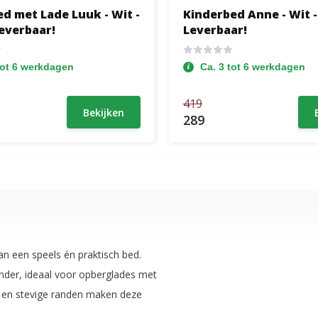
d met Lade Luuk - Wit -
Kinderbed Anne - Wit -
Leverbaar!
Leverbaar!
tot 6 werkdagen
Ca. 3 tot 6 werkdagen
419
Bekijken
289
an een speels én praktisch bed.
nder, ideaal voor opberglades met
e en stevige randen maken deze