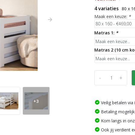
4 variaties
80 x 1
Maak een keuze:
*
Matras 1:
*
Matras 2 (10 cm ko
-
+
+3
Veilig betalen vi
Betaling mogelijk
Kom langs in on
Ook jij verdient 