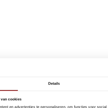
rgt voor goede ventilatie. Dit
geving.
Details
 van cookies
it FSC gecertificeerde bossen.
 waarbij zorgvuldig bosbeheer en
ent en advertenties te personaliseren, om functies voor social