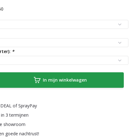
60
rter):
*
In mijn winkelwagen
a iDEAL of SprayPay
 in 3 termijnen
ze showroom
een goede nachtrust!