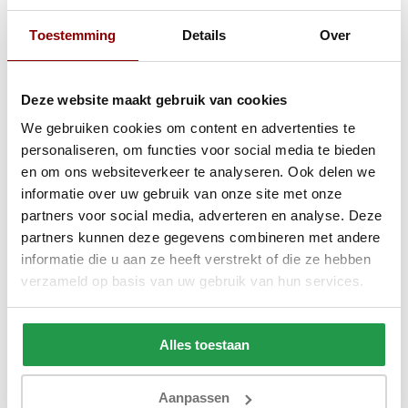
Toestemming
Details
Over
Anderen kochten ook
Stel zelf samen!
Deze website maakt gebruik van cookies
We gebruiken cookies om content en advertenties te
personaliseren, om functies voor social media te bieden
en om ons websiteverkeer te analyseren. Ook delen we
informatie over uw gebruik van onze site met onze
partners voor social media, adverteren en analyse. Deze
partners kunnen deze gegevens combineren met andere
informatie die u aan ze heeft verstrekt of die ze hebben
verzameld op basis van uw gebruik van hun services.
Alles toestaan
Eazy Dekbed - Overtrek en
Topmatras Kouds
dekbed in 1 - Dark Blue
cm - Stel zelf s
Aanpassen