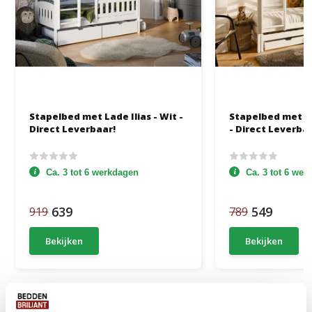
Stapelbed met Lade Ilias - Wit -
Stapelbed met L
Direct Leverbaar!
- Direct Leverba
Ca. 3 tot 6 werkdagen
Ca. 3 tot 6 we
639
549
919
789
Bekijken
Bekijken
Productomschrijving