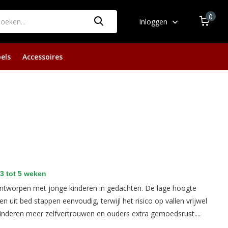
0
Inloggen
els
Accessoires
3 tot 5 weken
 ontworpen met jonge kinderen in gedachten. De lage hoogte
en uit bed stappen eenvoudig, terwijl het risico op vallen vrijwel
 kinderen meer zelfvertrouwen en ouders extra gemoedsrust....