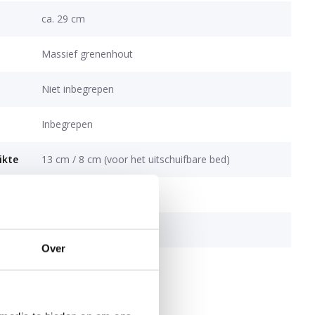
ca. 29 cm
Massief grenenhout
Niet inbegrepen
Inbegrepen
ikte
13 cm / 8 cm (voor het uitschuifbare bed)
g
ca. 100 kg per slaapdek
ng
Inbegrepen
Over
EN 747, REACH, FSC®