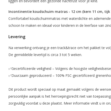
liggen en bevordert een gezonde nachtrust voor je kind.
Incontinentie koudschuim matras - 12 cm (kern 11 cm, tijk 
Comfortabel koudschuimmatras met waterdichte en ademende h
schoon te maken en ideaal voor kinderen in de leerfase van zind
Levering
Na verwerking ontvang je een track&trace om het pakket te vol
De gemiddelde levertijd is circa 3 tot 5 weken.
✅Gecertificeerde veiligheid – Volgens de hoogste veiligheidseis
✅Duurzaam geproduceerd – 100% FSC-gecertificeerd grenenhou
Dit product wordt speciaal op maat gemaakt volgens de wensen
persoonlijke aanpak is het herroepingsrecht niet van toepassing
zorgvuldig voordat u deze plaatst. Meer informatie vindt u in o