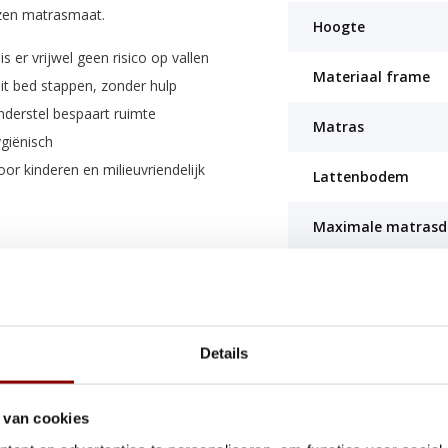
zen matrasmaat.
Hoogte
s er vrijwel geen risico op vallen
Materiaal frame
uit bed stappen, zonder hulp
erstel bespaart ruimte
Matras
giënisch
oor kinderen en milieuvriendelijk
Lattenbodem
Maximale matrasd
ed ondersteunt. Zorgt voor een
Maximale belastin
risse en hygiënische slaapomgeving.
Montagehandleidi
Details
Certificaten
it FSC-gecertificeerde bossen. Dit
de manier is gewonnen, een
 van cookies