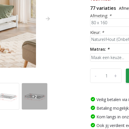
77 variaties
Afmet
Afmeting:
*
Kleur:
*
Matras:
*
-
+
+2
Veilig betalen vi
Betaling mogelijk
Kom langs in on
Ook jij verdient 