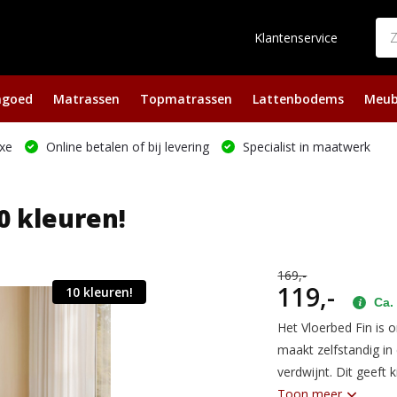
Klantenservice
ngoed
Matrassen
Topmatrassen
Lattenbodems
Meub
xe
Online betalen of bij levering
Specialist in maatwerk
0 kleuren!
169,-
119,-
10 kleuren!
Ca. 
Het Vloerbed Fin is
maakt zelfstandig in 
verdwijnt. Dit geeft
Toon meer