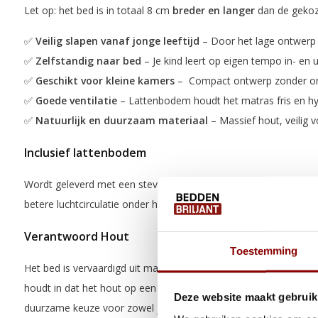
Let op: het bed is in totaal 8 cm
breder en langer
dan de geko
✅
Veilig slapen vanaf jonge leeftijd
–
Door het lage ontwerp i
✅
Zelfstandig naar bed
–
Je kind leert op eigen tempo in- en 
✅
Geschikt voor kleine kamers
–
Compact ontwerp zonder ond
✅
Goede ventilatie
– Lattenbodem houdt het matras fris en hy
✅
Natuurlijk en duurzaam materiaal
– Massief hout, veilig v
Inclusief lattenbodem
Wordt geleverd met een stevige lattenbodem die het matras go
betere luchtcirculatie onder het matras en draagt bij aan een f
Verantwoord Hout
Toestemming
Het bed is vervaardigd uit massief grenenhout dat afkomstig is u
houdt in dat het hout op een milieuvriendelijke en verantwoor
Deze website maakt gebruik
duurzame keuze voor zowel je kind als het milieu.