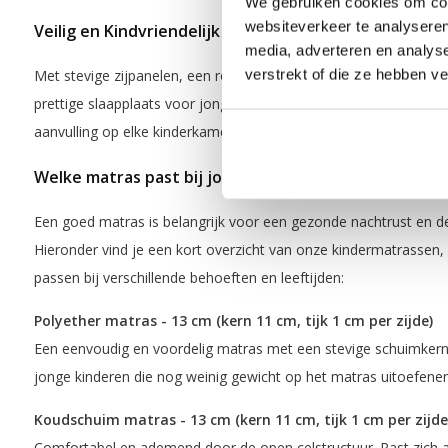
We gebruiken cookies om cont
websiteverkeer te analyseren
Veilig en Kindvriendelijk
media, adverteren en analys
verstrekt of die ze hebben v
Met stevige zijpanelen, een robuuste bouw en een doordacht ont
prettige slaapplaats voor jonge kinderen. Het nodigt uit tot rust
aanvulling op elke kinderkamer.
Welke matras past bij jouw kind?
Een goed matras is belangrijk voor een gezonde nachtrust en de 
Hieronder vind je een kort overzicht van onze kindermatrassen,
passen bij verschillende behoeften en leeftijden:
Polyether matras
- 13 cm (kern 11 cm, tijk 1 cm per zijde)
Een eenvoudig en voordelig matras met een stevige schuimkern. 
jonge kinderen die nog weinig gewicht op het matras uitoefene
Koudschuim matras - 13 cm (kern 11 cm, tijk 1 cm per zijde
Comfortabel en ademend door de open celstructuur. Past zich aa