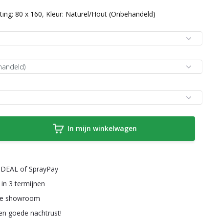
ing: 80 x 160, Kleur: Naturel/Hout (Onbehandeld)
In mijn winkelwagen
a iDEAL of SprayPay
 in 3 termijnen
ze showroom
een goede nachtrust!