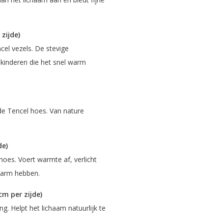
zijde)
ncel vezels. De stevige
kinderen die het snel warm
de Tencel hoes. Van nature
de)
es. Voert warmte af, verlicht
 warm hebben.
m per zijde)
g. Helpt het lichaam natuurlijk te