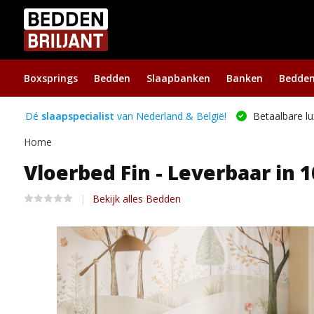
Boxsprings
Bedden
Slaapbanken
Banken
Bedde
Dé
slaapspecialist
van Nederland & België!
Betaalbare lu
Home
Vloerbed Fin - Leverbaar in 1
Bekijk alles Bedden