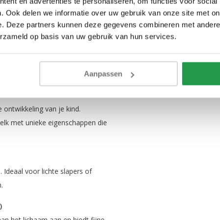
ent en advertenties te personaliseren, om functies voor social
. Ook delen we informatie over uw gebruik van onze site met on
e. Deze partners kunnen deze gegevens combineren met andere i
erzameld op basis van uw gebruik van hun services.
werp biedt dit bed een veilige en
 en veiligheid, en is een mooie
Aanpassen
ontwikkeling van je kind.
 elk met unieke eigenschappen die
Ideaal voor lichte slapers of
n.
)
n het lichaam aan en biedt fijne