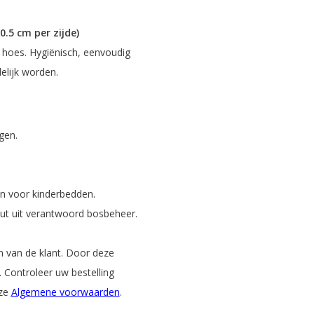
0.5 cm per zijde)
oes. Hygiënisch, eenvoudig
elijk worden.
gen.
en voor kinderbedden.
t uit verantwoord bosbeheer.
 van de klant. Door deze
. Controleer uw bestelling
nze
Algemene voorwaarde
n
.