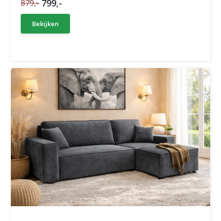
799,-
879,-
Bekijken