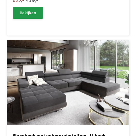
439,-
899,-
Bekijken
Slaapbank met opbergruimte Sem | U-bank ...