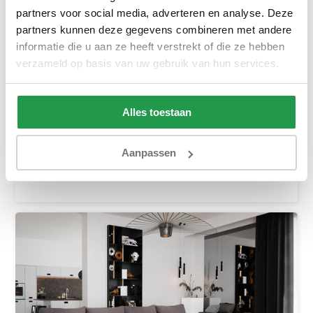
partners voor social media, adverteren en analyse. Deze
partners kunnen deze gegevens combineren met andere
informatie die u aan ze heeft verstrekt of die ze hebben
Slaapbank met opbergruimte Sem | L-Hoekb...
verzameld op basis van uw gebruik van hun services.
Ca. 4 tot 6 weken
Alles toestaan
899,-
1.049,-
Bekijken
Aanpassen