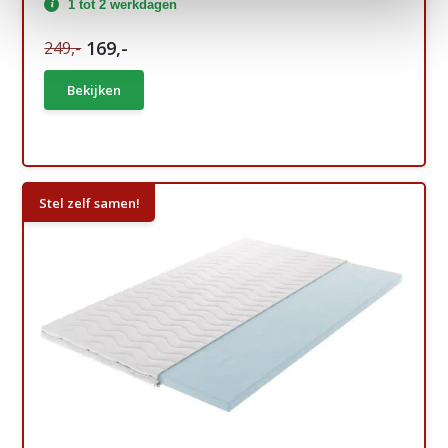
1 tot 2 werkdagen
169,-
249,-
Bekijken
Stel zelf samen!