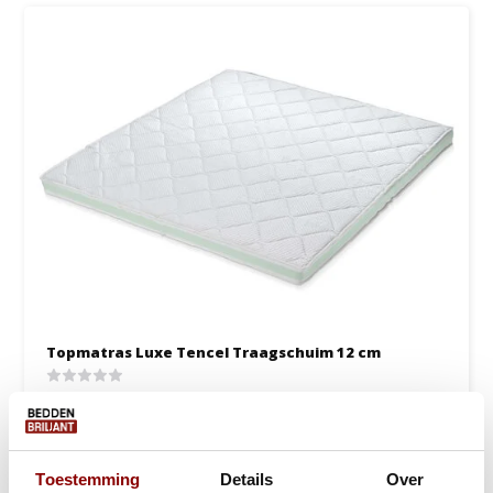
Topmatras Luxe Tencel Traagschuim 12 cm
Ca. 1 tot 2 werkdagen
199,-
289,-
Toestemming
Details
Over