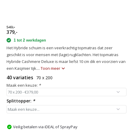
549,-
379,-
1 tot 2 werkdagen
Het Hybride schuim is een veerkrachtig topmatras dat zeer
geschikt is voor mensen met (lage) rugklachten. Het topmatras
Hybride Cashmere Deluxe is maar liefst 10 cm dik en voorzien van
een Kasjmier tijk....
Toon meer
40 variaties
70 x 200
Maak een keuze:
*
Splittopper:
*
Veilig betalen via iDEAL of SprayPay