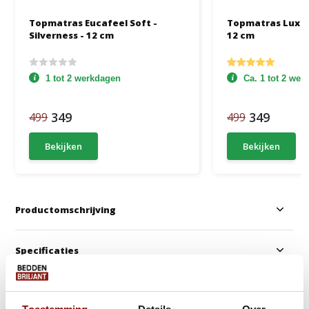
Topmatras Eucafeel Soft -
Topmatras Luxe 
Silverness - 12 cm
12 cm
1 tot 2 werkdagen
Ca. 1 tot 2 we
349
349
499
499
Bekijken
Bekijken
Productomschrijving
Specificaties
Anderen kochten ook