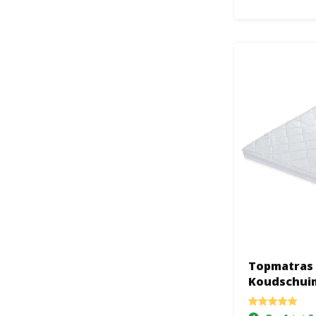
Topmatras 
Koudschuim