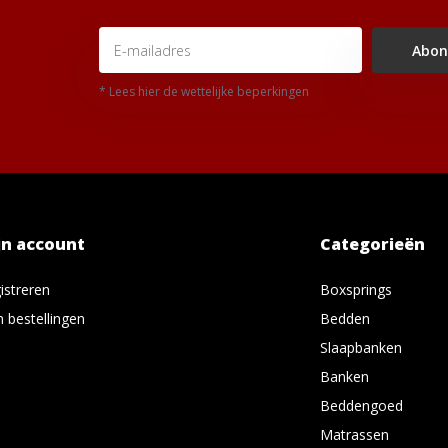
Abon
* Lees hier de wettelijke beperkingen
jn account
Categorieën
istreren
Boxsprings
n bestellingen
Bedden
Slaapbanken
Banken
Beddengoed
Matrassen