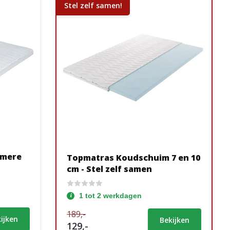
Stel zelf samen!
hmere
Topmatras Koudschuim 7 en 10
cm - Stel zelf samen
1 tot 2 werkdagen
189,-
ijken
Bekijken
129,-