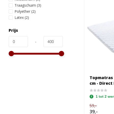
Traagschuim
(3)
Polyether
(2)
Latex
(2)
Prijs
-
Topmatras
cm - Direct
1 tot 2 we
59,-
39,-