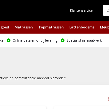
Klantenservice
ngoed
Matrassen
Topmatrassen
Lattenbodems
Meub
xe
Online betalen of bij levering
Specialist in maatwerk
atieve en comfortabele aanbod hieronder: