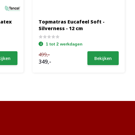
Latex
Topmatras Eucafeel Soft -
Silverness - 12 cm
1 tot 2 werkdagen
499,-
ijken
Bekijken
349,-