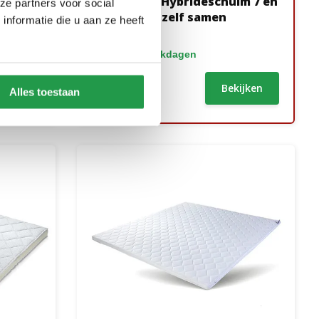
+
Topmatras Hybrideschuim 7 en
ze partners voor social
 Stel
10 cm - Stel zelf samen
nformatie die u aan ze heeft
1 tot 2 werkdagen
89,95
ijken
Bekijken
Alles toestaan