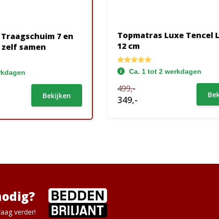
Topmatras Luxe Tencel 
Traagschuim 7 en
12 cm
l zelf samen
Ca. 1 tot 2 werkdagen
erkdagen
499,-
Bek
Bekijken
349,-
nodig?
aag verder!