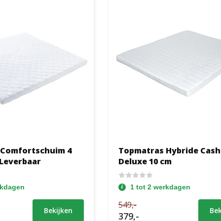
 Comfortschuim 4
Topmatras Hybride Cas
 Leverbaar
Deluxe 10 cm
rkdagen
1 tot 2 werkdagen
549,-
Bekijken
Bek
379,-