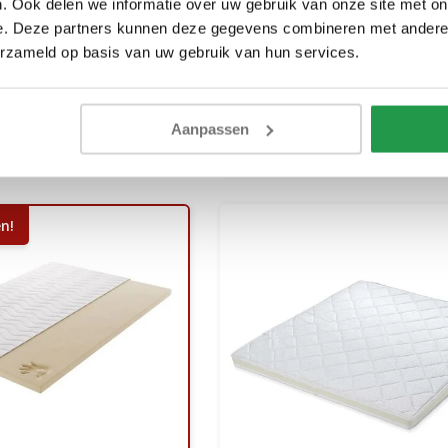
Luxe Tencel
Combi Topmatras Koud 
. Ook delen we informatie over uw gebruik van onze site met on
m 12 cm
Traagschuim 8 en 10 cm -
e. Deze partners kunnen deze gegevens combineren met andere i
zelf samen
erzameld op basis van uw gebruik van hun services.
2 werkdagen
1 tot 2 werkdagen
249,-
Bekijken
Bek
Aanpassen
169,-
n!