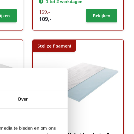
1 tot 2 werkdagen
159,-
ijken
Bekijken
109,-
Stel zelf samen!
Over
 media te bieden en om ons