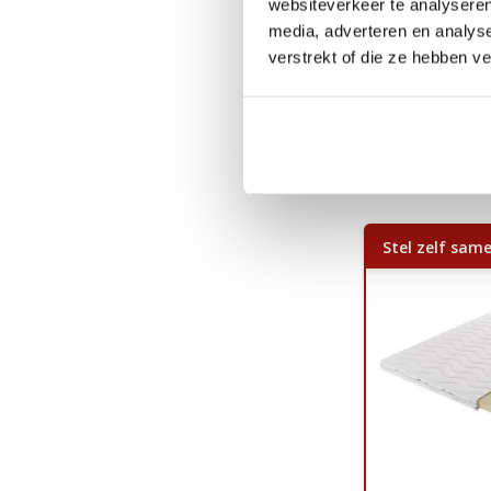
Topmatras 
websiteverkeer te analyseren
Traagschui
media, adverteren en analys
verstrekt of die ze hebben v
Ca. 1 tot 
289,-
199,-
Stel zelf same