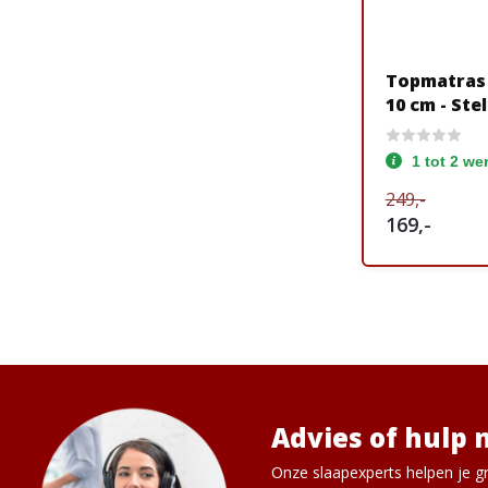
Topmatras 
10 cm - Ste
1 tot 2 w
249,-
169,-
Advies of hulp 
Onze slaapexperts helpen je gr