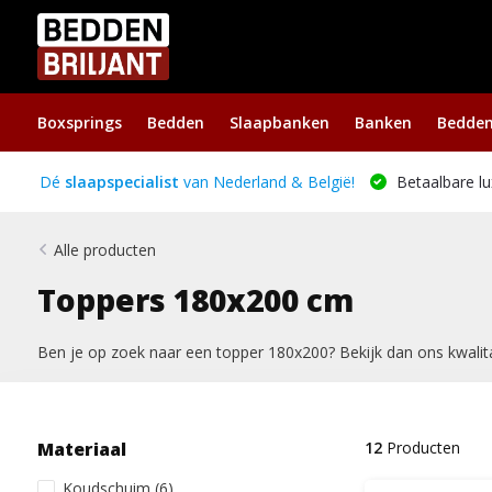
Boxsprings
Bedden
Slaapbanken
Banken
Bedde
Dé
slaapspecialist
van Nederland & België!
Betaalbare lu
Alle producten
Toppers 180x200 cm
Ben je op zoek naar een topper 180x200? Bekijk dan ons kwalit
Materiaal
12
Producten
Koudschuim
(6)