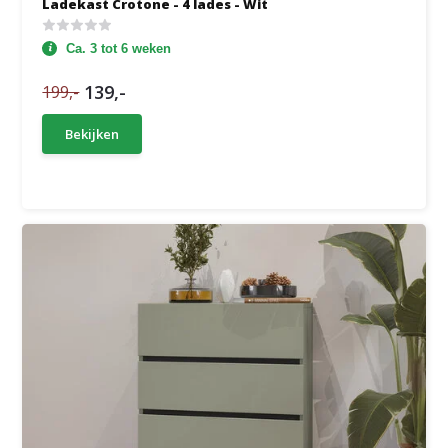
Ladekast Crotone - 4 lades - Wit
Ca. 3 tot 6 weken
139,-
199,-
Bekijken