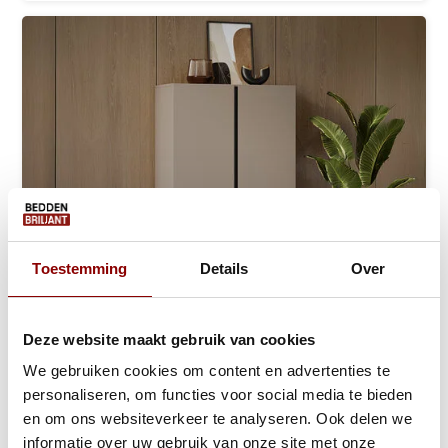
Toestemming
Details
Over
Linnenkast Crotone - Taupe - 2-Deurs met...
Deze website maakt gebruik van cookies
We gebruiken cookies om content en advertenties te
Ca. 3 tot 6 weken
personaliseren, om functies voor social media te bieden
199,-
289,-
en om ons websiteverkeer te analyseren. Ook delen we
informatie over uw gebruik van onze site met onze