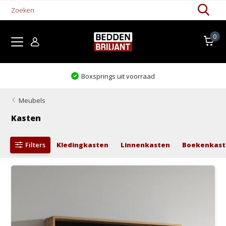
0
raad
Levertijd 1-5 werkdagen
Meubels
Kasten
Filters
Kledingkasten
Linnenkasten
Boekenkast