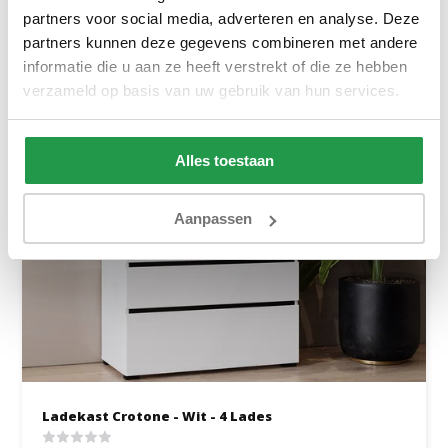
Bekijken
partners voor social media, adverteren en analyse. Deze
partners kunnen deze gegevens combineren met andere
informatie die u aan ze heeft verstrekt of die ze hebben
verzameld op basis van uw gebruik van hun services.
Alles toestaan
Aanpassen
Ladekast Crotone - Wit - 4 Lades