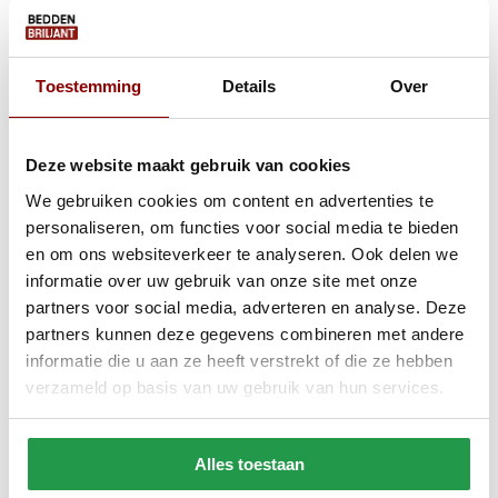
Toestemming
Details
Over
Elektrische Boxspring Delux -
Vaste Boxspring 
Stel zelf samen
Deze website maakt gebruik van cookies
Ca. 6 tot 8 weken
Ca. 4 tot 6 wek
We gebruiken cookies om content en advertenties te
personaliseren, om functies voor social media te bieden
499
829
999
1.799
en om ons websiteverkeer te analyseren. Ook delen we
informatie over uw gebruik van onze site met onze
Bekijken
Bekijken
partners voor social media, adverteren en analyse. Deze
partners kunnen deze gegevens combineren met andere
informatie die u aan ze heeft verstrekt of die ze hebben
verzameld op basis van uw gebruik van hun services.
Reviews
Delen
Alles toestaan