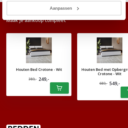
Aanpassen
ACCESSOIRES
Maak je aankoop compleet
Houten Bed Crotone - Wit
Houten Bed met Opbergr
Crotone - Wit
249,-
389,-
549,-
689,-