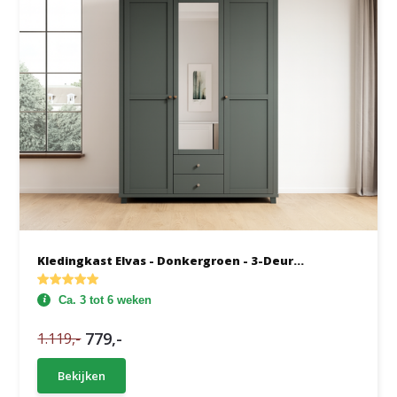
Kledingkast Elvas - Donkergroen - 3-Deur...
Ca. 3 tot 6 weken
779,-
1.119,-
Bekijken