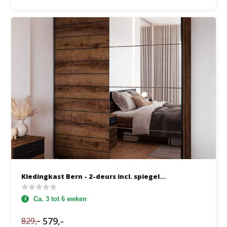
Kledingkast Bern - 2-deurs incl. spiegel...
Ca. 3 tot 6 weken
579,-
829,-