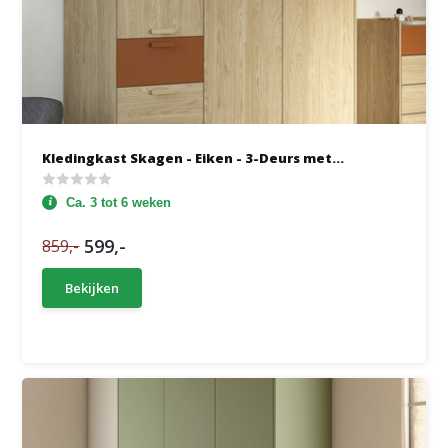
Kledingkast Skagen - Eiken - 3-Deurs met...
Ca. 3 tot 6 weken
599,-
859,-
Bekijken