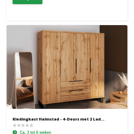
Kledingkast Halmstad - 4-Deurs met 2 Lad...
Ca. 3 tot 6 weken