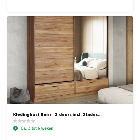
Kledingkast Bern - 2-deurs incl. 2 lades...
Ca. 3 tot 6 weken