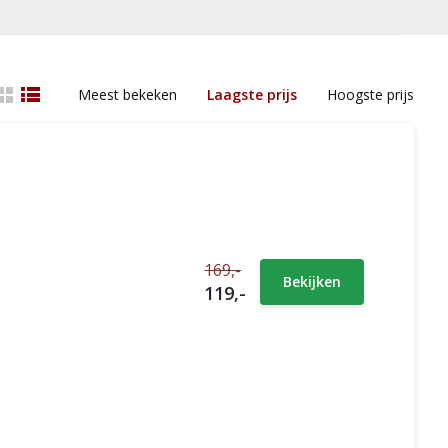
Meest bekeken
Laagste prijs
Hoogste prijs
n
169,-
Bekijken
119,-