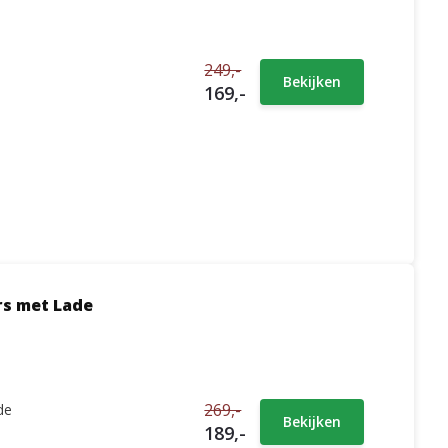
249,-
Bekijken
169,-
rs met Lade
269,-
de
Bekijken
189,-