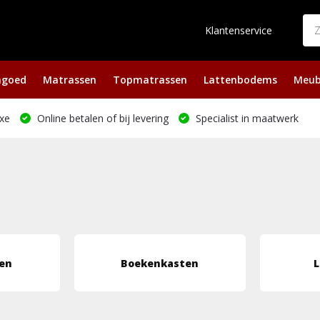
Klantenservice
ngoed
Matrassen
Topmatrassen
Lattenbodems
Meub
xe
Online betalen of bij levering
Specialist in maatwerk
en
Boekenkasten
L