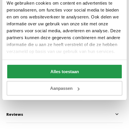
We gebruiken cookies om content en advertenties te
personaliseren, om functies voor social media te bieden
en om ons websiteverkeer te analyseren. Ook delen we
informatie over uw gebruik van onze site met onze
partners voor social media, adverteren en analyse. Deze
Goozzy Dekbed 100% dons - 100
Jersey Hoeslaken
partners kunnen deze gegevens combineren met andere
% Natuur | All-season - Enkel
Taupe - 135 gram
informatie die u aan ze heeft verstrekt of die ze hebben
Dekbed
verzameld op basis van uw gebruik van hun services.
Binnen 1-3 werkdagen - Kies zelf
1 tot 2 werkda
een dag
Alles toestaan
89,95
13,95
159,95
Bekijken
Bekijken
Aanpassen
Reviews