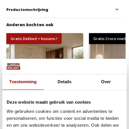
Productomschrijving
Anderen kochten ook
Gratis Dekbed + Kussens !
Gratis Croco voetb
Toestemming
Details
Over
Deze website maakt gebruik van cookies
We gebruiken cookies om content en advertenties te
personaliseren, om functies voor social media te bieden
Elektrische Boxspring Delux -
Vaste Boxspring 
en om ons websiteverkeer te analyseren. Ook delen we
Stel zelf samen