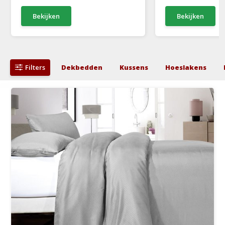
Bekijken
Bekijken
Filters
Dekbedden
Kussens
Hoeslakens