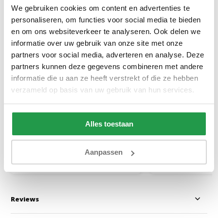
We gebruiken cookies om content en advertenties te
personaliseren, om functies voor social media te bieden
en om ons websiteverkeer te analyseren. Ook delen we
informatie over uw gebruik van onze site met onze
partners voor social media, adverteren en analyse. Deze
partners kunnen deze gegevens combineren met andere
Elektrische Boxspring Delux -
Boxspring Zonder
Stel zelf samen
Stel zelf samen
informatie die u aan ze heeft verstrekt of die ze hebben
verzameld op basis van uw gebruik van hun services.
Ca. 6 tot 8 weken
Ca. 4 tot 6 wek
Alles toestaan
499
199
999
399
Aanpassen
Bekijken
Bekijken
Reviews