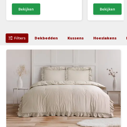
Bekijken
Bekijken
Filters
Dekbedden
Kussens
Hoeslakens