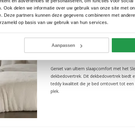
ent en advertenties te personaliseren, om functies voor social
. Ook delen we informatie over uw gebruik van onze site met on
e. Deze partners kunnen deze gegevens combineren met andere i
erzameld op basis van uw gebruik van hun services.
Fur Teddy Beige
Aanpassen
1 tot 2 werkdagen
Geniet van ultiem slaapcomfort met het Sl
dekbedovertrek. Dit dekbedovertrek biedt e
teddy kwaliteit die je bed omtovert tot e
plek.