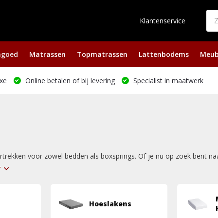
Klantenservice
ngoed
Matrassen
Topmatrassen
Lattenbodems
Meub
xe
Online betalen of bij levering
Specialist in maatwerk
rtrekken voor zowel bedden als boxsprings. Of je nu op zoek bent naar
r
Hoeslakens