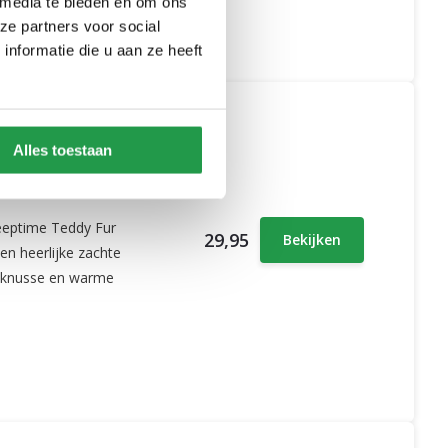
 media te bieden en om ons
ze partners voor social
nformatie die u aan ze heeft
Alles toestaan
eeptime Teddy Fur
29,95
Bekijken
en heerlijke zachte
en knusse en warme