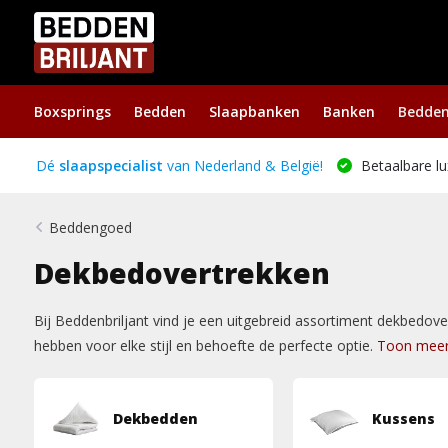
Boxsprings
Bedden
Slaapbanken
Banken
Bedde
Dé
slaapspecialist
van Nederland & België!
Betaalbare lu
Beddengoed
Dekbedovertrekken
Bij Beddenbriljant vind je een uitgebreid assortiment dekbedove
hebben voor elke stijl en behoefte de perfecte optie.
Toon mee
Dekbedden
Kussens