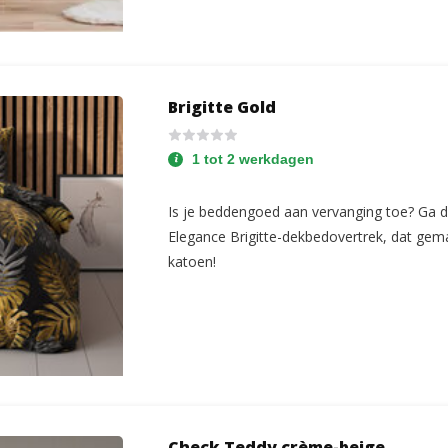
Brigitte Gold
1 tot 2 werkdagen
Is je beddengoed aan vervanging toe? Ga d
Elegance Brigitte-dekbedovertrek, dat ge
katoen!
Check Teddy crème-beige