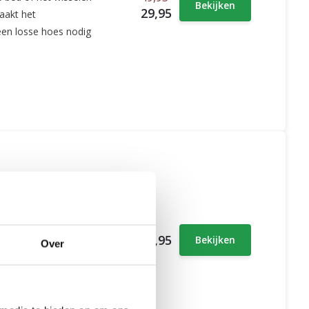
Bekijken
29,95
aakt het
een losse hoes nodig
eeptime Teddy Fur
29,95
Bekijken
Over
en heerlijke zachte
en knusse en warme