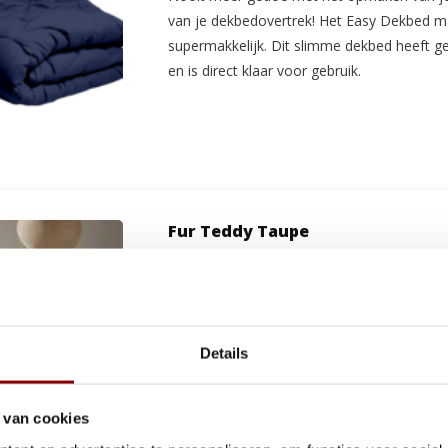
van je dekbedovertrek! Het Easy Dekbed m
supermakkelijk. Dit slimme dekbed heeft g
en is direct klaar voor gebruik.
Fur Teddy Taupe
1 tot 2 werkdagen
Geniet van ultiem slaapcomfort met het Sl
Details
dekbedovertrek. Dit dekbedovertrek biedt e
teddy kwaliteit die je bed omtovert tot e
plek.
 van cookies