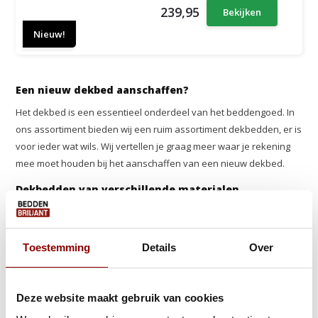
239,95
Bekijken
Nieuw!
Een nieuw dekbed aanschaffen?
Het dekbed is een essentieel onderdeel van het beddengoed. In
ons assortiment bieden wij een ruim assortiment dekbedden, er is
voor ieder wat wils. Wij vertellen je graag meer waar je rekening
mee moet houden bij het aanschaffen van een nieuw dekbed.
Dekbedden van verschillende materialen
Van de buitenkant zijn de meeste dekbedden gemaakt van zacht
katoen, waar je vooral rekening mee moet houden bij het kiezen
van je nieuwe dekbed is het materiaal waarmee deze gevuld is.
Toestemming
Details
Over
Deze vulling bepaalt namelijk hoe warm het dekbed is, hoe zwaar
deze aanvoelt en of deze geschikt is voor mensen die last
hebben van een huisstofmijtallergie.
Deze website maakt gebruik van cookies