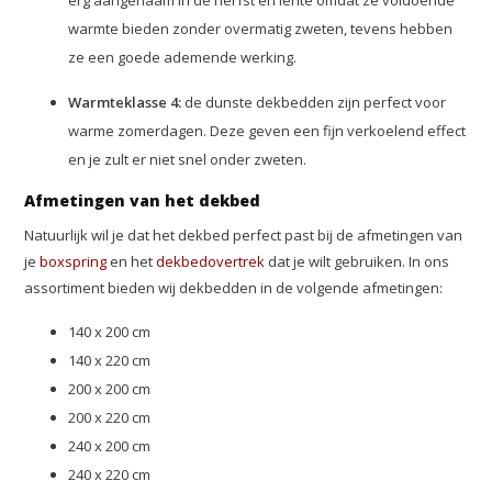
erg aangenaam in de herfst en lente omdat ze voldoende
warmte bieden zonder overmatig zweten, tevens hebben
ze een goede ademende werking.
Warmteklasse 4:
de dunste dekbedden zijn perfect voor
warme zomerdagen. Deze geven een fijn verkoelend effect
en je zult er niet snel onder zweten.
Afmetingen van het dekbed
Natuurlijk wil je dat het dekbed perfect past bij de afmetingen van
je
boxspring
en het
dekbedovertrek
dat je wilt gebruiken. In ons
assortiment bieden wij dekbedden in de volgende afmetingen:
140 x 200 cm
140 x 220 cm
200 x 200 cm
200 x 220 cm
240 x 200 cm
240 x 220 cm