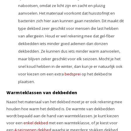
nabootsen, omdat ze licht zijn en zacht en pluizig
aanvoelen. Het materiaal voorkomt dat huisstofmijt en
bacteriën zich hier aan kunnen gaan nestelen. Dit maakt dit
type dekbed zeer geschikt voor mensen die last hebben
van allergieën. Houd er wel rekening mee dat gel-fiber
dekbedden iets minder goed ademen dan donzen
dekbedden. Ze kunnen dus iets minder warm aanvoelen,
maar blijven zeker geschikt voor elk seizoen. Mocht je het
snel koud hebben in de winter, dan kun je er natuurlijk ook
voor kiezen om een extra
bedsprei
op het dekbed te
plaatsen.
Warmteklassen van dekbedden
Naast het materiaal van het dekbed moet je er ook rekening mee
houden hoe warm het dekbed is. De warmte van dekbedden
wordt bepaald aan de hand van warmteklassen. Je kunt kiezen
voor een
enkel dekbed
met een warmteklasse, of je kiest voor
een
4-seizoenen dekbed
waarbij je meerdere stukken dekbed