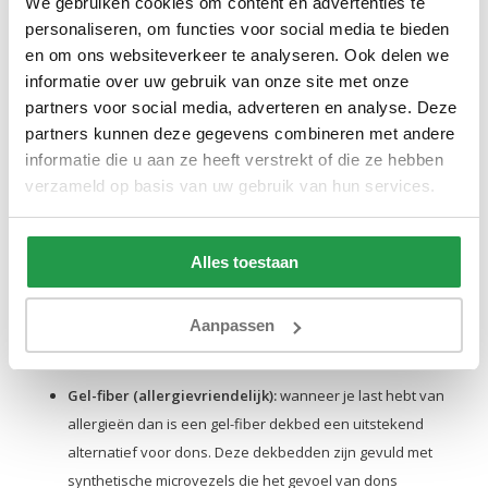
We gebruiken cookies om content en advertenties te
Donzen dekbedden:
donzen dekbedden zijn gevuld met
personaliseren, om functies voor social media te bieden
eenden of ganzendons of veren, of een combinatie van
en om ons websiteverkeer te analyseren. Ook delen we
verschillende materialen. Een dekbed gemaakt van 100%
informatie over uw gebruik van onze site met onze
dons voelt vaak lichter en luchtiger aan. Het lichte gewicht
partners voor social media, adverteren en analyse. Deze
van het dekbed zorgt voor een zacht en comfortabel
partners kunnen deze gegevens combineren met andere
gevoel. Tegelijkertijd heeft dons een goede isolerende
informatie die u aan ze heeft verstrekt of die ze hebben
werking en houdt het de lichaamswarmte goed vast. Het
verzameld op basis van uw gebruik van hun services.
natuurlijke materiaal ademt goed, wat helpt bij het afdrijven
van vocht. Bij goed onderhoud kan een donzen dekbed
Alles toestaan
jarenlang meegaan, bovendien zijn ze vaak eenvoudig te
recyclen. Donzen dekbedden kunnen helaas wel soms
allergieën veroorzaken, ze zijn dus niet voor iedereen
Aanpassen
geschikt.
Gel-fiber (allergievriendelijk):
wanneer je last hebt van
allergieën dan is een gel-fiber dekbed een uitstekend
alternatief voor dons. Deze dekbedden zijn gevuld met
synthetische microvezels die het gevoel van dons