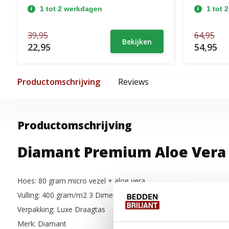
1 tot 2 werkdagen
1 tot 
39,95
64,95
Bekijken
22,95
54,95
Productomschrijving
Reviews
Productomschrijving
Diamant Premium Aloe Vera
Hoes: 80 gram micro vezel + aloe vera
Vulling: 400 gram/m2 3 Dimensionale holle vezel
Verpakking: Luxe Draagtas
Merk: Diamant