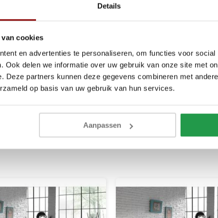
Details
 van cookies
ent en advertenties te personaliseren, om functies voor social
. Ook delen we informatie over uw gebruik van onze site met on
schikt voor mensen die gevoelig
e. Deze partners kunnen deze gegevens combineren met andere i
steem en de stofwisseling. Het
erzameld op basis van uw gebruik van hun services.
soepel en zacht en sluit goed om het
atie.
Aanpassen