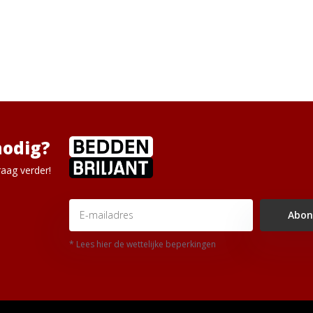
nodig?
aag verder!
Abon
* Lees hier de wettelijke beperkingen