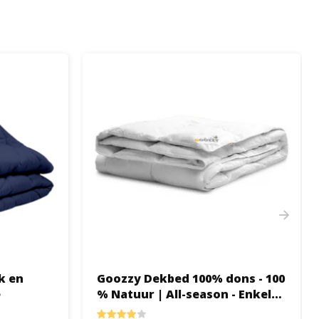
k en
Goozzy Dekbed 100% dons - 100
e
% Natuur | All-season - Enkel
Dekbed