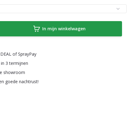
In mijn winkelwagen
a iDEAL of SprayPay
 in 3 termijnen
ze showroom
een goede nachtrust!