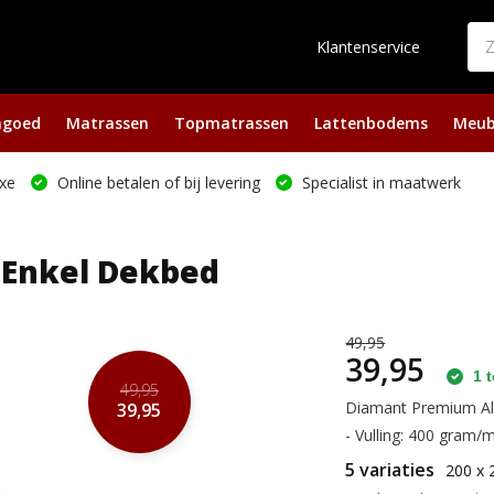
Klantenservice
ngoed
Matrassen
Topmatrassen
Lattenbodems
Meub
xe
Online betalen of bij levering
Specialist in maatwerk
 Enkel Dekbed
49,95
39,95
1 t
49,95
Diamant Premium Alo
39,95
- Vulling: 400 gram/m
5 variaties
200 x 