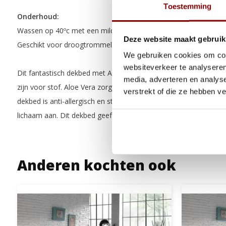
Toestemming
Onderhoud:
Wassen op 40ºc met een mild wasmiddel
Deze website maakt gebruik
Geschikt voor droogtrommel op maximaal 40ºc
We gebruiken cookies om cont
websiteverkeer te analyseren
Dit fantastisch dekbed met Aloe Vera toevoeging is speciaal ge
media, adverteren en analys
zijn voor stof. Aloe Vera zorgt voor stimulatie van het afweersy
verstrekt of die ze hebben v
dekbed is anti-allergisch en stof- en reukvrij. De holle vezel is 
lichaam aan. Dit dekbed geeft een goede warmte- en vochtregul
Anderen kochten ook