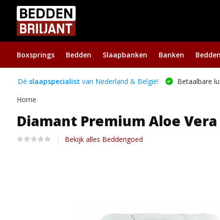
Boxsprings
Bedden
Slaapbanken
Banken
Bedde
Dé
slaapspecialist
van Nederland & België!
Betaalbare lu
Home
Diamant Premium Aloe Vera
Bekijk alles Beddengoed