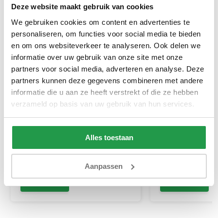
Deze website maakt gebruik van cookies
We gebruiken cookies om content en advertenties te
personaliseren, om functies voor social media te bieden
en om ons websiteverkeer te analyseren. Ook delen we
informatie over uw gebruik van onze site met onze
partners voor social media, adverteren en analyse. Deze
partners kunnen deze gegevens combineren met andere
informatie die u aan ze heeft verstrekt of die ze hebben
Molton Hoeslaken Wit | Matras
Topper Hoeslake
Satijn Antraciet
verzameld op basis van uw gebruik van hun services.
1 tot 2 werkdagen
1 tot 2 werkda
Alles toestaan
18,95
19,95
Aanpassen
Bekijken
Bekijken