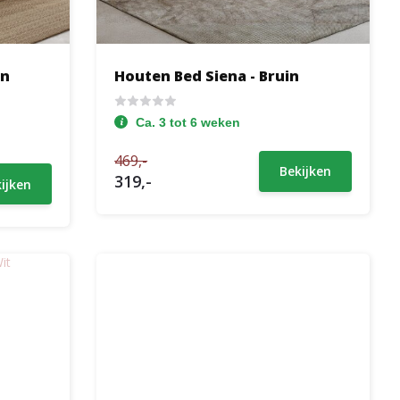
an
Houten Bed Siena - Bruin
Ca. 3 tot 6 weken
469,-
Bekijken
319,-
ijken