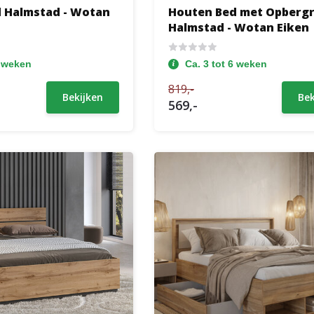
 Halmstad - Wotan
Houten Bed met Opberg
Halmstad - Wotan Eiken
6 weken
Ca. 3 tot 6 weken
819,-
Bekijken
Bek
569,-