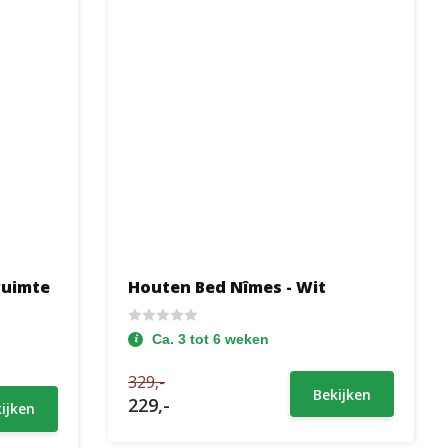
ruimte
Houten Bed Nîmes - Wit
Ca. 3 tot 6 weken
329,-
Bekijken
229,-
ijken