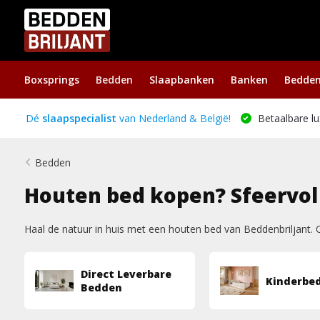
Boxsprings
Bedden
Slaapbanken
Banken
Bedde
Dé
slaapspecialist
van Nederland & België!
Betaalbare lu
Bedden
Houten bed kopen? Sfeervol
Haal de natuur in huis met een houten bed van Beddenbriljant. 
Direct Leverbare
Kinderbe
Bedden