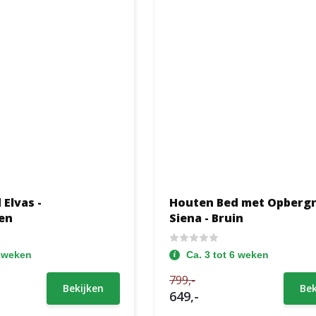
Elvas -
Houten Bed met Opberg
en
Siena - Bruin
6 weken
Ca. 3 tot 6 weken
799,-
Bekijken
Bek
649,-