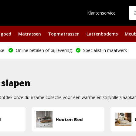
Klantenservice
ngoed
Matrassen
Topmatrassen
Lattenbodems
Meub
xe
Online betalen of bij levering
Specialist in maatwerk
 slapen
Ontdek onze duurzame collectie voor een warme en stijlvolle slaapkam
d
Houten Bed