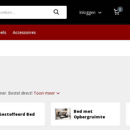
0
Inloggen
els
Accessoires
er. Bestel direct!
Toon meer
Bed met
Gestoffeerd Bed
Opbergruimte