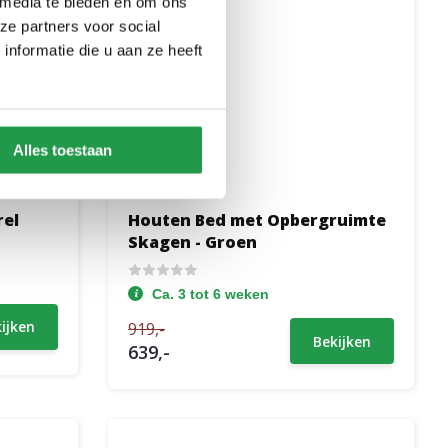
 media te bieden en om ons
ze partners voor social
nformatie die u aan ze heeft
Alles toestaan
rel
Houten Bed met Opbergruimte
Skagen - Groen
Ca. 3 tot 6 weken
ijken
919,-
Bekijken
639,-