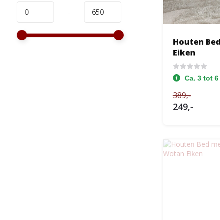
-
Houten Bed
Eiken
Ca. 3 tot 
389,-
249,-