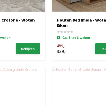
 Crotone - Wotan
Houten Bed Imola - Wot
Eiken
6 weken
Ca. 3 tot 6 weken
489,-
Bekijken
Bek
339,-