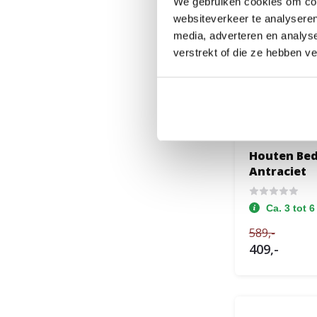
We gebruiken cookies om cont
websiteverkeer te analyseren
media, adverteren en analys
verstrekt of die ze hebben v
Houten Bed
Antraciet
Ca. 3 tot 
589,-
409,-