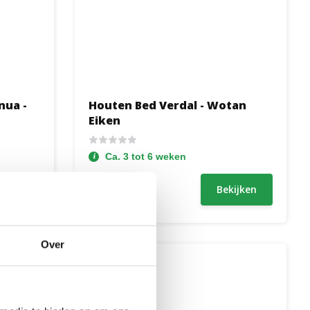
nua -
Houten Bed Verdal - Wotan
Eiken
Ca. 3 tot 6 weken
389,-
ijken
Bekijken
249,-
Over