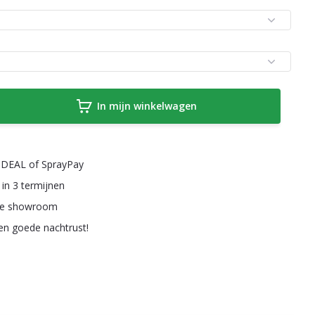
In mijn winkelwagen
a iDEAL of SprayPay
 in 3 termijnen
ze showroom
een goede nachtrust!