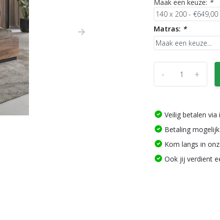
Maak een keuze:
*
Matras:
*
-
+
Veilig betalen vi
Betaling mogelijk
Kom langs in on
Ook jij verdient 