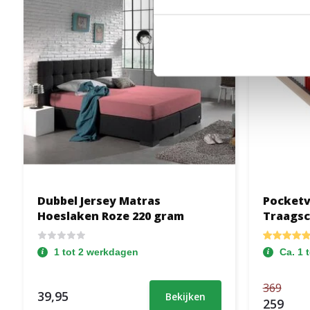
Dubbel Jersey Matras
Pocketv
Hoeslaken Roze 220 gram
Traagsc
1 tot 2 werkdagen
Ca. 1 
369
39,95
Bekijken
259