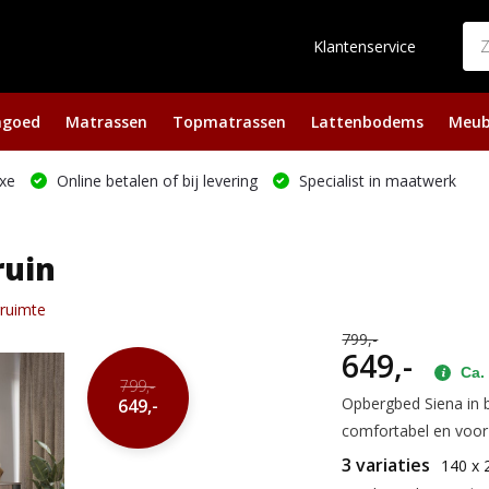
Klantenservice
ngoed
Matrassen
Topmatrassen
Lattenbodems
Meub
xe
Online betalen of bij levering
Specialist in maatwerk
ruin
gruimte
799,-
649,-
Ca. 
799,-
Opbergbed Siena in b
649,-
comfortabel en voor
3 variaties
140 x 