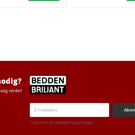
nodig?
aag verder!
Abon
* Lees hier de wettelijke beperkingen