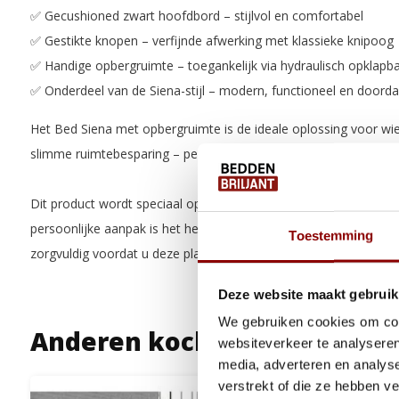
✅ Gecushioned zwart hoofdbord – stijlvol en comfortabel
✅ Gestikte knopen – verfijnde afwerking met klassieke knipoog
✅ Handige opbergruimte – toegankelijk via hydraulisch opklapb
✅ Onderdeel van de Siena-stijl – modern, functioneel en doorda
Het Bed Siena met opbergruimte is de ideale oplossing voor wie 
slimme ruimtebesparing – perfect voor een strakke en georgan
Dit product wordt speciaal op maat gemaakt volgens de wensen
persoonlijke aanpak is het herroepingsrecht niet van toepassing
Toestemming
zorgvuldig voordat u deze plaatst. Meer informatie vindt u in o
Deze website maakt gebruik
We gebruiken cookies om cont
Anderen kochten ook
websiteverkeer te analyseren
media, adverteren en analys
verstrekt of die ze hebben v