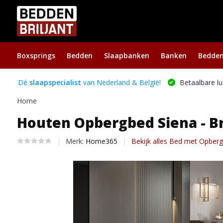
Boxsprings
Bedden
Slaapbanken
Banken
Bedde
Dé
slaapspecialist
van Nederland & België!
Betaalbare lu
Home
Houten Opbergbed Siena - B
Merk:
Home365
Bekijk alles Bed met Opber