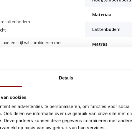
Materiaal
are lattenbodem
Lattenbodem
cht
luxe en stijl wil combineren met
Matras
iseerde slaapkamer.
Montagehandleidi
 van de klant. Door deze
. Controleer uw bestelling
Details
nze
Algemene voorwaarden
.
 van cookies
ent en advertenties te personaliseren, om functies voor social
. Ook delen we informatie over uw gebruik van onze site met on
e. Deze partners kunnen deze gegevens combineren met andere i
erzameld op basis van uw gebruik van hun services.