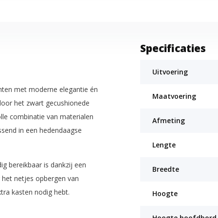
Specificaties
Uitvoering
nten met moderne elegantie én
Maatvoering
r door het zwart gecushionede
olle combinatie van materialen
Afmeting
passend in een hedendaagse
Lengte
g bereikbaar is dankzij een
Breedte
r het netjes opbergen van
tra kasten nodig hebt.
Hoogte
Hoogte hoofdbord