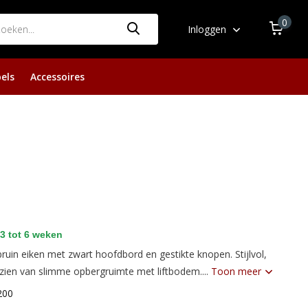
0
Inloggen
els
Accessoires
3 tot 6 weken
ruin eiken met zwart hoofdbord en gestikte knopen. Stijlvol,
zien van slimme opbergruimte met liftbodem....
Toon meer
200