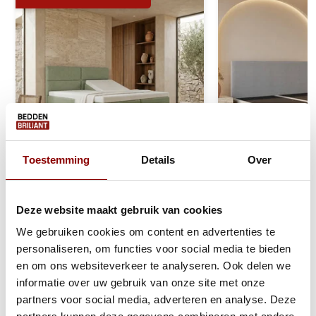
Toestemming
Details
Over
Elektrische Boxspring Delux -
Boxspring Zonder
Deze website maakt gebruik van cookies
Stel zelf samen
Stel zelf samen
We gebruiken cookies om content en advertenties te
personaliseren, om functies voor social media te bieden
Ca. 6 tot 8 weken
Ca. 4 tot 6 wek
en om ons websiteverkeer te analyseren. Ook delen we
informatie over uw gebruik van onze site met onze
499
199
999
399
partners voor social media, adverteren en analyse. Deze