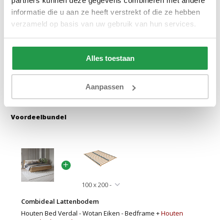
partners kunnen deze gegevens combineren met andere
Bekijken
Bekijken
informatie die u aan ze heeft verstrekt of die ze hebben
verzameld op basis van uw gebruik van hun services.
Reviews
Alles toestaan
Delen
Aanpassen
Voordeelbundel
Combideal Lattenbodem
Houten Bed Verdal - Wotan Eiken - Bedframe +
Houten