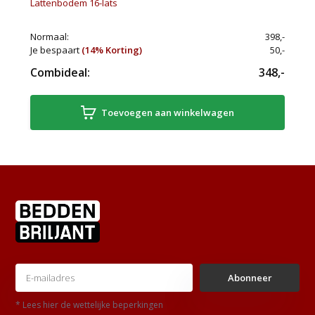
Lattenbodem 16-lats
Normaal:
398,-
Je bespaart
(14% Korting)
50,-
Combideal:
348,-
Toevoegen aan winkelwagen
Abonneer
* Lees hier de wettelijke beperkingen