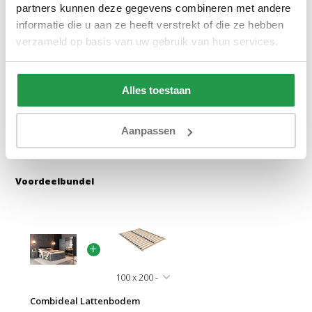
partners kunnen deze gegevens combineren met andere
informatie die u aan ze heeft verstrekt of die ze hebben
Bekijken
Bekijken
verzameld op basis van uw gebruik van hun services.
Alles toestaan
Reviews
Aanpassen
Delen
Voordeelbundel
Combideal Lattenbodem