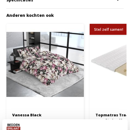
Anderen kochten ook
Stel zelf samen!
Vanessa Black
Topmatras Traag
cm - Stel zelf s