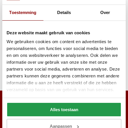
1 tot 2 werkdagen
1 tot 2 werkda
Toestemming
Details
Over
34,95
169
249
Deze website maakt gebruik van cookies
Bekijken
Bekijken
We gebruiken cookies om content en advertenties te
personaliseren, om functies voor social media te bieden
en om ons websiteverkeer te analyseren. Ook delen we
informatie over uw gebruik van onze site met onze
Reviews
partners voor social media, adverteren en analyse. Deze
partners kunnen deze gegevens combineren met andere
Delen
informatie die u aan ze heeft verstrekt of die ze hebben
verzameld op basis van uw gebruik van hun services.
Alles toestaan
Aanpassen