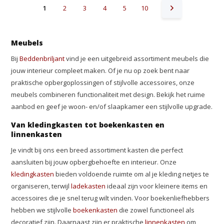
1
2
3
4
5
10
Meubels
Bij
Beddenbriljant
vind je een uitgebreid assortiment meubels die
jouw interieur compleet maken. Of je nu op zoek bent naar
praktische opbergoplossingen of stijlvolle accessoires, onze
meubels combineren functionaliteit met design. Bekijk het ruime
aanbod en geef je woon- en/of slaapkamer een stijlvolle upgrade.
Van kledingkasten tot boekenkasten en
linnenkasten
Je vindt bij ons een breed assortiment kasten die perfect
aansluiten bij jouw opbergbehoefte en interieur. Onze
kledingkasten
bieden voldoende ruimte om al je kleding netjes te
organiseren, terwijl
ladekasten
ideaal zijn voor kleinere items en
accessoires die je snel terug wilt vinden. Voor boekenliefhebbers
hebben we stijlvolle
boekenkasten
die zowel functioneel als
decoratief zijn. Daarnaast zijn er praktische
linnenkasten
om