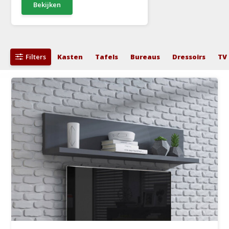
Bekijken
Filters
Kasten
Tafels
Bureaus
Dressoirs
TV