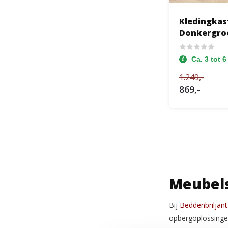
Kledingkast
Donkergroen
Spiegel
Ca. 3 tot 
1.249,-
869,-
Meubel
Bij
Beddenbriljant
opbergoplossingen