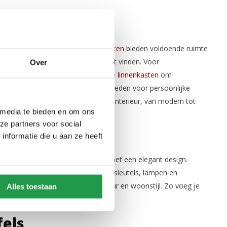
en linnenkasten
hoefte en interieur. Onze
kledingkasten
bieden voldoende ruimte
 en accessoires die je snel terug wilt vinden. Voor
Over
ef zijn. Daarnaast zijn er praktische
linnenkasten
om
 naast je bed extra opbergruimte bieden voor persoonlijke
ns altijd een kast die past bij jouw interieur, van modern tot
 media te bieden en om ons
ze partners voor social
 dressoir
nformatie die u aan ze heeft
combineren praktische opbergruimte met een elegant design.
de hal als een stijlvolle plek voor sleutels, lampen en
n dressoir dat past bij jouw interieur en woonstijl. Zo voeg je
Alles toestaan
fels