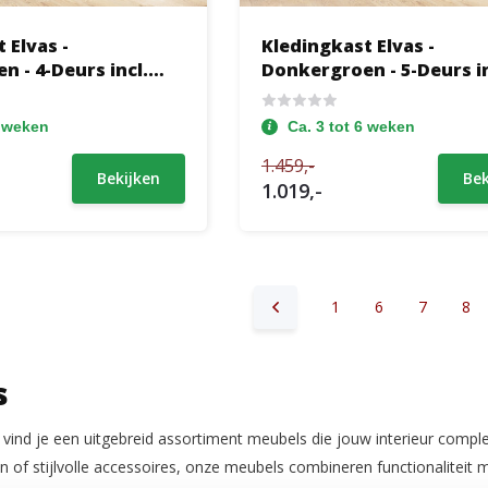
 Elvas -
Kledingkast Elvas -
 - 4-Deurs incl.
Donkergroen - 5-Deurs in
Spiegel
6 weken
Ca. 3 tot 6 weken
1.459,-
Bekijken
Bek
1.019,-
1
6
7
8
s
vind je een uitgebreid assortiment meubels die jouw interieur compl
 of stijlvolle accessoires, onze meubels combineren functionaliteit 