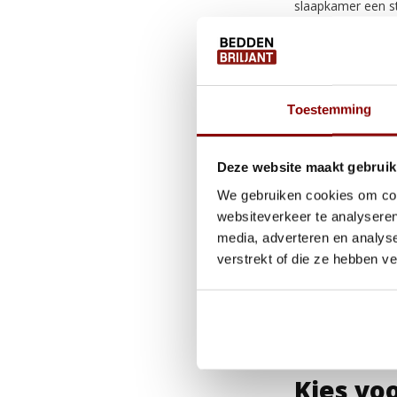
slaapkamer een sti
Van kle
Je vindt bij ons 
om al je kleding n
Toestemming
boekenliefhebbers
beddengoed en ha
Deze website maakt gebruik
spullen en een lam
We gebruiken cookies om cont
klassiek, en die zo
websiteverkeer te analyseren
Geef je
media, adverteren en analys
verstrekt of die ze hebben v
Met onze
dressoi
Gebruik ze in de w
decoratie. Dankzij
niet alleen extra 
Kies vo