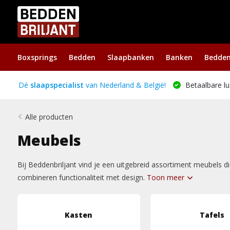
Boxsprings
Bedden
Slaapbanken
Banken
Bedde
Dé
slaapspecialist
van Nederland & België!
Betaalbare lu
Alle producten
Meubels
Bij Beddenbriljant vind je een uitgebreid assortiment meubels d
combineren functionaliteit met design.
Toon meer
Kasten
Tafels