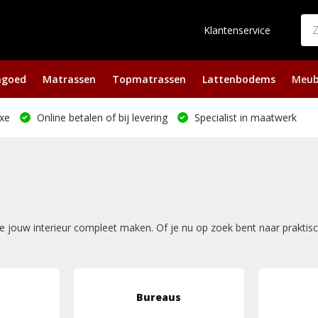
Klantenservice
ngoed
Matrassen
Topmatrassen
Lattenbodems
Meub
xe
Online betalen of bij levering
Specialist in maatwerk
ie jouw interieur compleet maken. Of je nu op zoek bent naar praktis
Bureaus