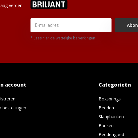
aag verder!
Abon
* Lees hier de wettelijke beperkingen
jn account
Categorieën
istreren
Boxsprings
n bestellingen
Bedden
Slaapbanken
Banken
Beddengoed