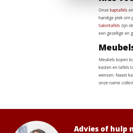
Onze
kaptafels
en 
handige plek om p
Salontafels
zijn i
een gezellige en 
Meubels
Meubels kopen bij
kasten en tafels 
wensen. Naast kas
onze ruime collect
Advies of hulp 