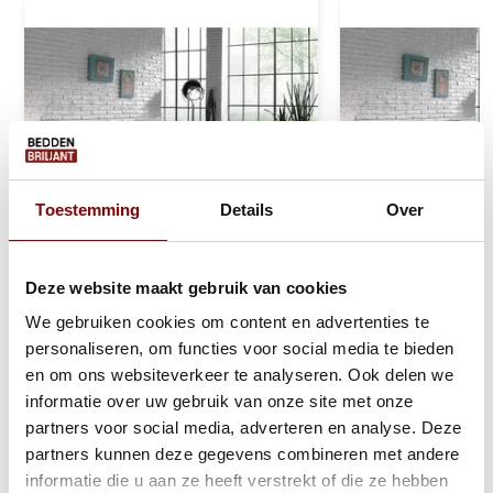
Toestemming
Details
Over
Deze website maakt gebruik van cookies
We gebruiken cookies om content en advertenties te
Dubbel Jersey Matras
Dubbel Jersey M
personaliseren, om functies voor social media te bieden
Hoeslaken Roze 220 gram
Hoeslaken Rood 
en om ons websiteverkeer te analyseren. Ook delen we
informatie over uw gebruik van onze site met onze
partners voor social media, adverteren en analyse. Deze
1 tot 2 werkdagen
1 tot 2 werkda
partners kunnen deze gegevens combineren met andere
informatie die u aan ze heeft verstrekt of die ze hebben
39,95
23,95