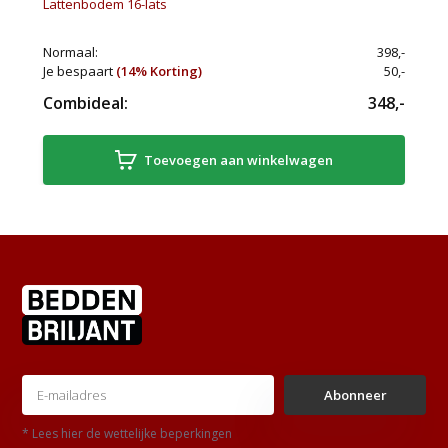
Lattenbodem 16-lats
Normaal:
398,-
Je bespaart
(14% Korting)
50,-
Combideal:
348,-
Toevoegen aan winkelwagen
Abonneer
* Lees hier de wettelijke beperkingen