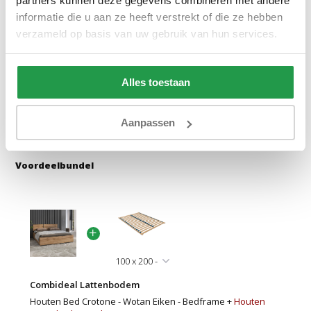
partners kunnen deze gegevens combineren met andere
Bekijken
Bekijken
informatie die u aan ze heeft verstrekt of die ze hebben
verzameld op basis van uw gebruik van hun services.
Reviews
Alles toestaan
Delen
Aanpassen
Voordeelbundel
Combideal Lattenbodem
Houten Bed Crotone - Wotan Eiken - Bedframe +
Houten