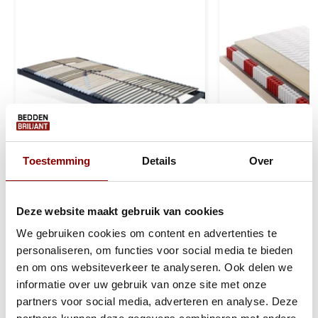
Toestemming
Details
Over
Vlakke Lattenbodem 42 Lats
Pocketveringma
Deze website maakt gebruik van cookies
Traagschuim - 2
We gebruiken cookies om content en advertenties te
personaliseren, om functies voor social media te bieden
Ca. 5-10 werkdagen
Ca. 1 tot 2 we
en om ons websiteverkeer te analyseren. Ook delen we
informatie over uw gebruik van onze site met onze
138
259
369
partners voor social media, adverteren en analyse. Deze