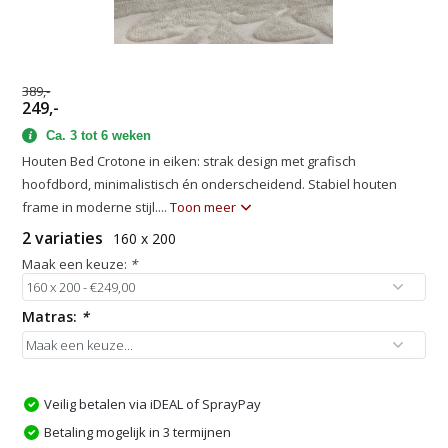
389,-
249,-
Ca. 3 tot 6 weken
Houten Bed Crotone in eiken: strak design met grafisch
hoofdbord, minimalistisch én onderscheidend. Stabiel houten
frame in moderne stijl....
Toon meer
2 variaties
160 x 200
Maak een keuze:
*
Matras:
*
Veilig betalen via iDEAL of SprayPay
Betaling mogelijk in 3 termijnen