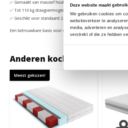
✅ Gemaakt van massief hout – sterk en duurzaam
Deze website maakt gebruik
✅ Tot 110 kg draagvermogen per zijde
We gebruiken cookies om cont
✅ Geschikt voor standaard 2-persoons bedframes
websiteverkeer te analyseren
media, adverteren en analys
Een betrouwbare basis voor comfortabel slaapcomfort.
verstrekt of die ze hebben v
Anderen kochten ook
Meest gekozen!