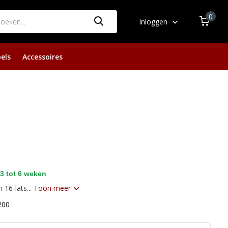
0
Inloggen
els
Accessoires
3 tot 6 weken
16-lats...
Toon meer
200