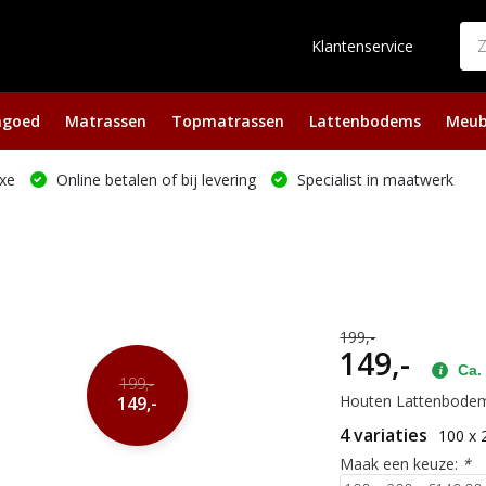
Klantenservice
ngoed
Matrassen
Topmatrassen
Lattenbodems
Meub
xe
Online betalen of bij levering
Specialist in maatwerk
199,-
149,-
Ca. 
199,-
Houten Lattenbodem 
149,-
4 variaties
100 x 
Maak een keuze:
*