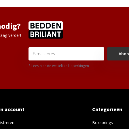
nodig?
aag verder!
Abon
* Lees hier de wettelijke beperkingen
jn account
Categorieën
istreren
Boxsprings