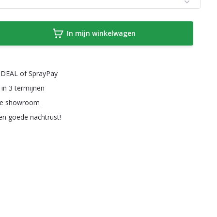
In mijn winkelwagen
a iDEAL of SprayPay
 in 3 termijnen
ze showroom
een goede nachtrust!