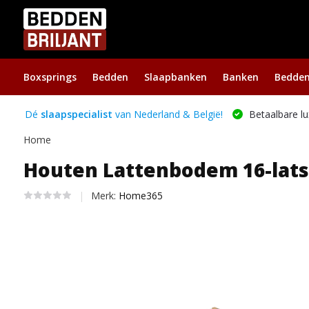
Boxsprings
Bedden
Slaapbanken
Banken
Bedde
Dé
slaapspecialist
van Nederland & België!
Betaalbare lu
Home
Houten Lattenbodem 16-lats
Merk:
Home365