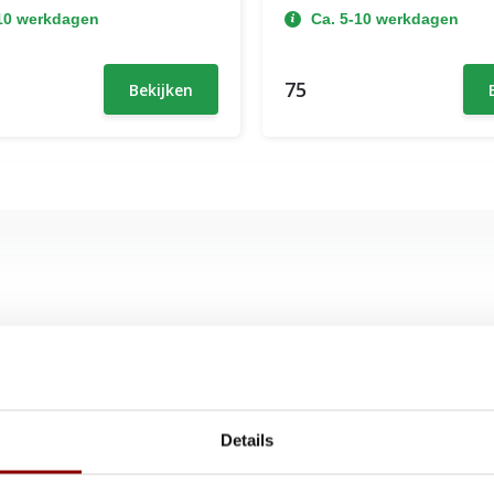
-10 werkdagen
Ca. 5-10 werkdagen
75
Bekijken
s. Voorzien van 16 brede latten
g per zijde, ideaal voor dagelijks
Details