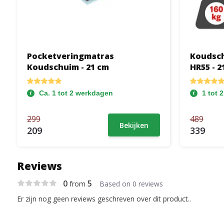
Pocketveringmatras
Koudsch
Koudschuim - 21 cm
HR55 - 2
Ca. 1 tot 2 werkdagen
1 tot 
299
489
Bekijken
209
339
Reviews
0
5
from
Based on 0 reviews
Er zijn nog geen reviews geschreven over dit product..