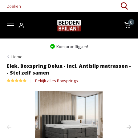
0
Dé
slaapspecialist
van Nederland & België!
Home
Elek. Boxspring Delux - Incl. Antislip matrassen -
- Stel zelf samen
Bekijk alles Boxsprings