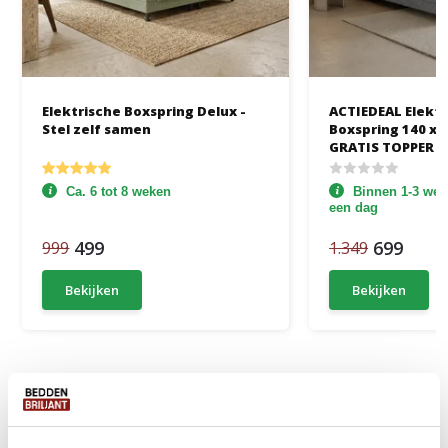
Elektrische Boxspring Delux -
ACTIEDEAL Elektr
Stel zelf samen
Boxspring 140 x 20
GRATIS TOPPER -
Glad + Groot Mat
Ca. 6 tot 8 weken
Binnen 1-3 werk
een dag
499
699
999
1.349
Bekijken
Bekijken
Productomschrijving
Specificaties