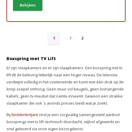
Bekijken
1
2
Boxspring met TV Lift
Er zijn slaapkamers en er zijn slaapkamers. Een boxspring met tv
lift tilt de beleving letterlijk naar een hoger niveau. De televisie
verdwijnt volledig in het voeteneinde en komt met één druk op de
knop soepel omhoog. Geen muur vol beugels, geen loshangende
kabels, geen tv-meubel dat ruimte inneemt. Gewoon een strakke
slaapkamer die ook 's avonds precies biedt wat je zoekt.
Bij
Beddenbriljant
vind je een zorgvuldig samengesteld aanbod
boxsprings met tv lift: technisch doordacht, stijlvol afgewerkt en
snel geleverd via onze eigen bezorgdienst.