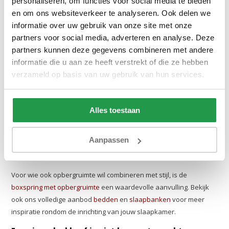
personaliseren, om functies voor social media te bieden
Wil je de boxspring nog verder personaliseren? Via onze pagina
en om ons websiteverkeer te analyseren. Ook delen we
zelf boxspring samenstellen
kies je zelf het stof, de kleur en de
informatie over uw gebruik van onze site met onze
afmetingen die bij jouw slaapkamer passen. Bekijk ook de
partners voor social media, adverteren en analyse. Deze
elektrische boxspring
voor modellen met een verstelbaar
partners kunnen deze gegevens combineren met andere
onderstel of de
hoog laag boxspring
voor extra
informatie die u aan ze heeft verstrekt of die ze hebben
gebruiksgemak.zelf boxspring samenstellen
verzameld op basis van uw gebruik van hun services.
Stijlvol en ruimtebesparend tegelijk
Een van de grootste voordelen van een boxspring met tv lift is de
Alles toestaan
rust die het in de kamer brengt. Geen losse meubels, geen
zichtbare kabels en geen tv die de aandacht trekt als je wil slapen.
Aanpassen
De slaapkamer blijft wat hij moet zijn: een plek van ontspanning
en rust.
Voor wie ook opbergruimte wil combineren met stijl, is de
boxspring met opbergruimte
een waardevolle aanvulling. Bekijk
ook ons volledige aanbod
bedden
en
slaapbanken
voor meer
inspiratie rondom de inrichting van jouw slaapkamer.