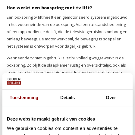
Hoe werkt een boxspring met tv lift?
Een boxspring tv lift heeft een gemotoriseerd systeem ingebouwd
in het voeteneinde van de boxspring. Via een afstandsbediening
of een app bedien je de lift, die de televisie geruisloos omhoog en
omlaag beweegt. De motor werkt stil, de beweging is soepel en
het systeem is ontworpen voor dagelijks gebruik.
Wanneer de tv niet in gebruik is, zit hij volledig weggewerkt in de
boxspring. Zo blijft de slaapkamer rustig en overzichtelijk, ook als
je niet aan het kijken bent. Voor wie de voorkeur geeft aan een
aparte opstelling, bieden onze
tv meubels
een alternatief.
De perfecte combinatie van comfort en techniek
Toestemming
Details
Over
Een boxspring met tv is meer dan een gadget. Het is een bewuste
keuze voor een slaapkamer waar alles klopt. De boxspring zelf
biedt uitstekend ligcomfort dankzij een kwalitatief onderstel en
Deze website maakt gebruik van cookies
matras, terwijl het tv-systeem naadloos is geïntegreerd in het
We gebruiken cookies om content en advertenties te
ontwerp. Techniek en comfort gaan hier hand in hand.