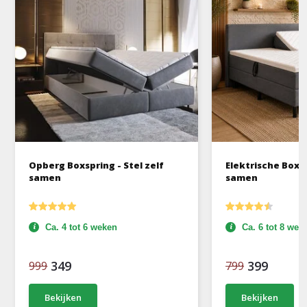
Opberg Boxspring - Stel zelf
Elektrische Boxsp
samen
samen
Ca. 4 tot 6 weken
Ca. 6 tot 8 wek
349
399
999
799
Bekijken
Bekijken