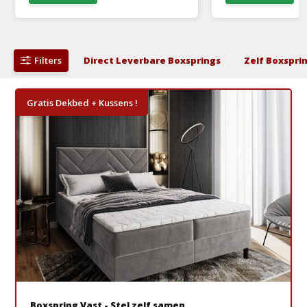
Filters
Direct Leverbare Boxsprings
Zelf Boxspri
Gratis Dekbed + Kussens !
Boxspring Vast - Stel zelf samen