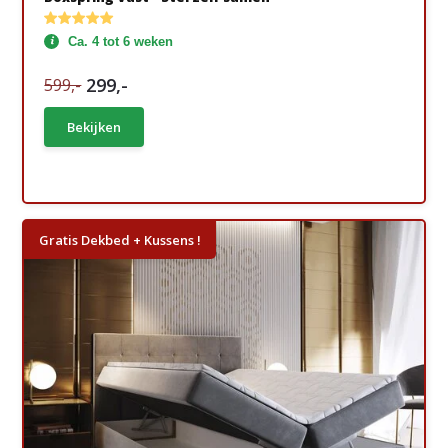
Ca. 4 tot 6 weken
299,-
599,-
Bekijken
Gratis Dekbed + Kussens !