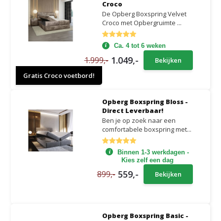
Croco
De Opberg Boxspring Velvet
Croco met Opbergruimte ...
Ca. 4 tot 6 weken
1.049,-
1.999,-
Bekijken
Gratis Croco voetbord!
Opberg Boxspring Bloss -
Direct Leverbaar!
Ben je op zoek naar een
comfortabele boxspring met...
Binnen 1-3 werkdagen -
Kies zelf een dag
559,-
899,-
Bekijken
Opberg Boxspring Basic -