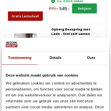
Ca. 4 tot 6 weken
549,-
899,-
Bekijken
Gratis Lentedeal!
Opberg Boxspring met
Lade - Stel zelf samen
Een op maat gemaakte
opbergboxspring met lade
bied...
Toestemming
Details
Over
Ca. 4 tot 6 weken
449,-
999,-
Bekijken
Gratis Dekbed + Kussens !
Deze website maakt gebruik van cookies
We gebruiken cookies om content en advertenties te
Opberg Boxspring Fluweel
personaliseren, om functies voor social media te bieden
Fondi incl. voetbord
en om ons websiteverkeer te analyseren. Ook delen we
Heerlijk slaapcomfort met
onze opberg Boxspring Fo...
informatie over uw gebruik van onze site met onze
partners voor social media, adverteren en analyse. Deze