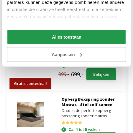
Ca. 3 tot 5 weken
partners kunnen deze gegevens combineren met andere
informatie die u aan ze heeft verstrekt of die ze hebben
899,-
1.399,-
Bekijken
verzameld op basis van uw gebruik van hun services.
Gratis Lentedeal!
Boxspring Storage
Alles toestaan
Boxspring Storage met
Opbergruimte is de
Klassieke...
Aanpassen
Ca. 6 tot 8 weken
699,-
999,-
Bekijken
Gratis Lentedeal!
Opberg Boxspring zonder
Matras - Stel zelf samen
Ontdek de perfecte opberg
boxspring zonder matras ...
Ca. 4 tot 6 weken