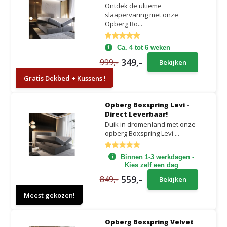
Ontdek de ultieme
slaapervaring met onze
Opberg Bo...
Ca. 4 tot 6 weken
349,-
999,-
Bekijken
Gratis Dekbed + Kussens !
Opberg Boxspring Levi -
Direct Leverbaar!
Duik in dromenland met onze
opberg Boxspring Levi ...
Binnen 1-3 werkdagen -
Kies zelf een dag
559,-
849,-
Bekijken
Meest gekozen!
Opberg Boxspring Velvet