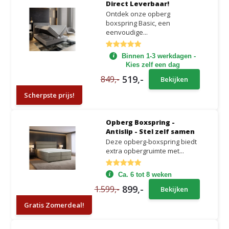
Direct Leverbaar!
Ontdek onze opberg
boxspring Basic, een
eenvoudige...
Binnen 1-3 werkdagen -
Kies zelf een dag
519,-
849,-
Bekijken
Scherpste prijs!
Opberg Boxspring -
Antislip - Stel zelf samen
Deze opberg-boxspring biedt
extra opbergruimte met...
Ca. 6 tot 8 weken
899,-
1.599,-
Bekijken
Gratis Zomerdeal!