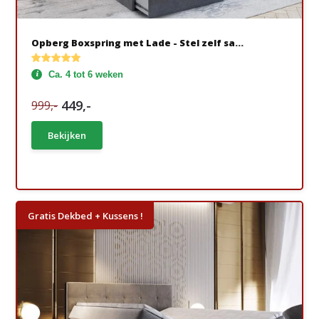
Opberg Boxspring met Lade - Stel zelf sa...
Ca. 4 tot 6 weken
449,-
999,-
Bekijken
Gratis Dekbed + Kussens !