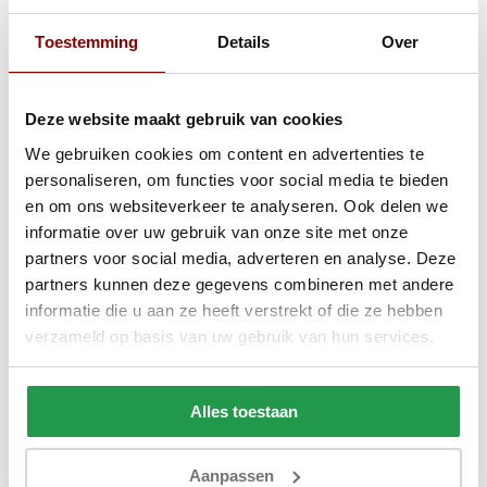
Gratis Lentedeal!
Toestemming
Details
Over
Deze website maakt gebruik van cookies
We gebruiken cookies om content en advertenties te
personaliseren, om functies voor social media te bieden
en om ons websiteverkeer te analyseren. Ook delen we
informatie over uw gebruik van onze site met onze
partners voor social media, adverteren en analyse. Deze
partners kunnen deze gegevens combineren met andere
informatie die u aan ze heeft verstrekt of die ze hebben
verzameld op basis van uw gebruik van hun services.
Opberg Boxspring Chevron
Ca. 4 tot 6 weken
Alles toestaan
499,-
799,-
Aanpassen