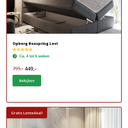
Opberg Boxspring Levi
Ca. 4 tot 6 weken
449,-
799,-
Bekijken
Gratis Lentedeal!