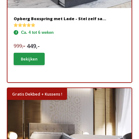
Opberg Boxspring met Lade - Stel zelf sa...
Ca. 4 tot 6 weken
449,-
999,-
Bekijken
Gratis Dekbed + Kussens !