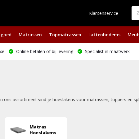
Klantenservice
ngoed
Matrassen
Topmatrassen
Lattenbodems
Meub
xe
Online betalen of bij levering
Specialist in maatwerk
n ons assortiment vind je hoeslakens voor matrassen, toppers en spli
Matras
Hoeslakens