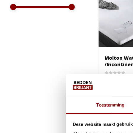
Molton Wat
/Incontinen
Hoeslaken 
1 tot 2 we
31,95
Toestemming
Deze website maakt gebruik