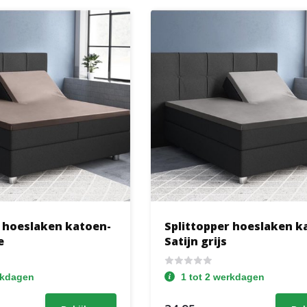
r hoeslaken katoen-
Splittopper hoeslaken k
e
Satijn grijs
rkdagen
1 tot 2 werkdagen