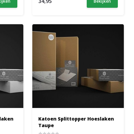
34,95
ijken
Bekijken
laken
Katoen Splittopper Hoeslaken
Taupe