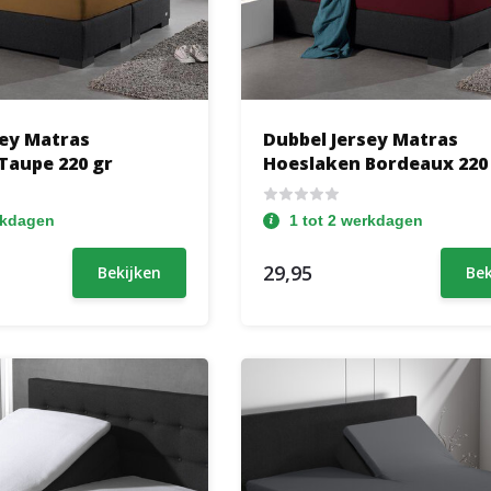
sey Matras
Dubbel Jersey Matras
Taupe 220 gr
Hoeslaken Bordeaux 220
rkdagen
1 tot 2 werkdagen
29,95
Bekijken
Bek