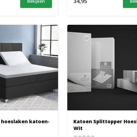
34,95
Bekijken
Bek
r hoeslaken katoen-
Katoen Splittopper Hoes
Wit