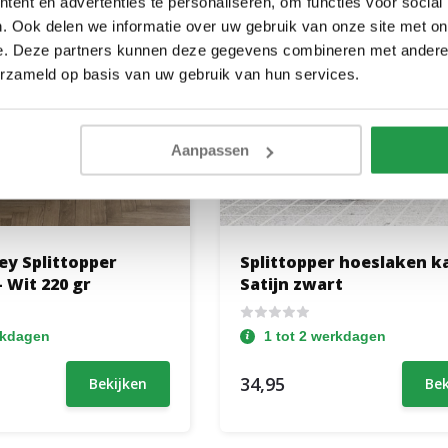
ent en advertenties te personaliseren, om functies voor social
. Ook delen we informatie over uw gebruik van onze site met on
e. Deze partners kunnen deze gegevens combineren met andere i
erzameld op basis van uw gebruik van hun services.
Aanpassen
ey Splittopper
Splittopper hoeslaken k
 Wit 220 gr
Satijn zwart
rkdagen
1 tot 2 werkdagen
34,95
Bekijken
Bek