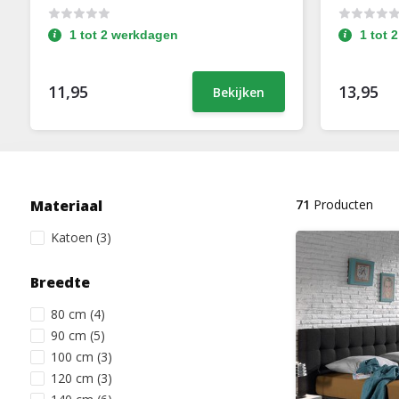
1 tot 2 werkdagen
1 tot 
11,95
13,95
Bekijken
Materiaal
71
Producten
Katoen
(3)
Breedte
80 cm
(4)
90 cm
(5)
100 cm
(3)
120 cm
(3)