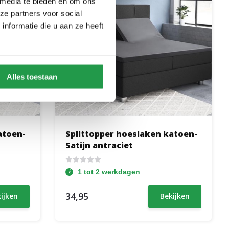
 media te bieden en om ons
ze partners voor social
nformatie die u aan ze heeft
Alles toestaan
atoen-
Splittopper hoeslaken katoen-
Satijn antraciet
1 tot 2 werkdagen
34,95
ijken
Bekijken