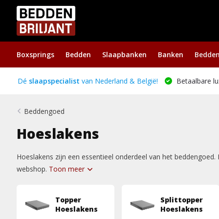
Boxsprings
Bedden
Slaapbanken
Banken
Bedde
Dé
slaapspecialist
van Nederland & België!
Betaalbare lu
Beddengoed
Hoeslakens
Hoeslakens zijn een essentieel onderdeel van het beddengoed. I
webshop.
Toon meer
Topper
Splittopper
Hoeslakens
Hoeslakens