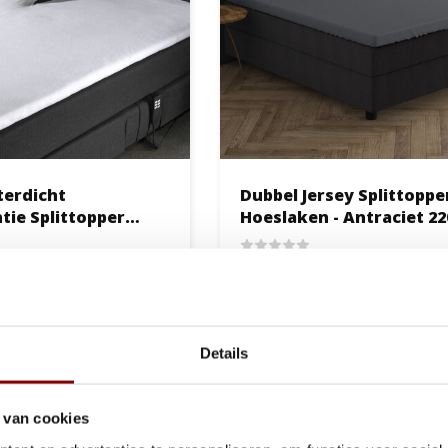
erdicht
Dubbel Jersey Splittoppe
tie Splittopper
Hoeslaken - Antraciet 22
Wit
rkdagen
Ca. 2 tot 3 weken
34,95
Bekijken
Bek
Details
 van cookies