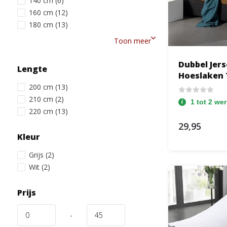
140 cm
(6)
160 cm
(12)
180 cm
(13)
Toon meer
Dubbel Jer
Lengte
Hoeslaken 
200 cm
(13)
210 cm
(2)
1 tot 2 we
220 cm
(13)
29,95
Kleur
Grijs
(2)
Wit
(2)
Prijs
-