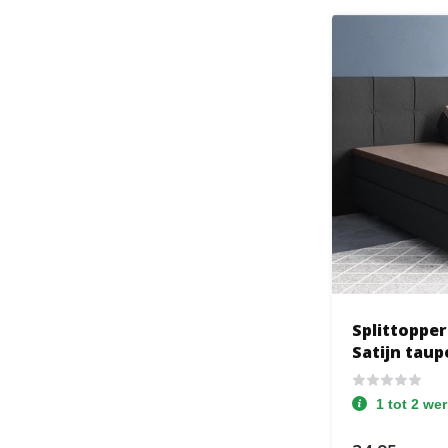
Splittoppe
Satijn taup
1 tot 2 we