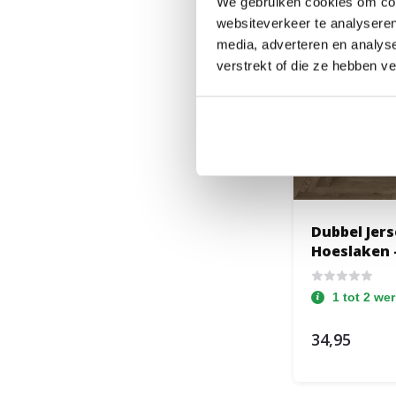
We gebruiken cookies om cont
websiteverkeer te analyseren
media, adverteren en analys
verstrekt of die ze hebben v
Dubbel Jers
Hoeslaken -
1 tot 2 we
34,95