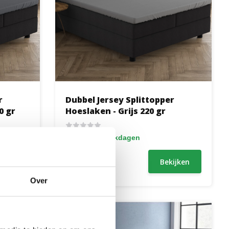
r
Dubbel Jersey Splittopper
0 gr
Hoeslaken - Grijs 220 gr
1 tot 2 werkdagen
34,95
ijken
Bekijken
Over