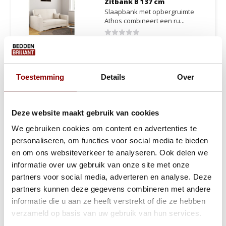
Zitbank B 137 cm
Slaapbank met opbergruimte
Athos combineert een ru...
Ca. 4 tot 6 weken
559,-
799,-
Bekijken
Toestemming
Details
Over
Slaapbank met
Opbergruimte Morris
Deze website maakt gebruik van cookies
Teddy stof | Zitbank
We gebruiken cookies om content en advertenties te
Zitbank Morris met teddy stof,
opbergruimte en sym...
personaliseren, om functies voor social media te bieden
en om ons websiteverkeer te analyseren. Ook delen we
Ca. 9 tot 13 weken
informatie over uw gebruik van onze site met onze
639,-
919,-
Bekijken
partners voor social media, adverteren en analyse. Deze
partners kunnen deze gegevens combineren met andere
informatie die u aan ze heeft verstrekt of die ze hebben
verzameld op basis van uw gebruik van hun services.
Slaapbank Sem Sofa |