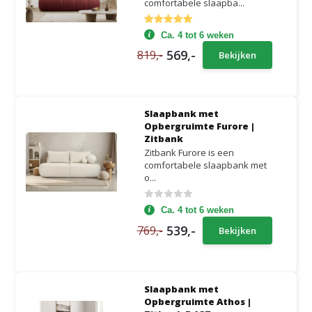
comfortabele slaapba...
Ca. 4 tot 6 weken
569,-
819,-
Bekijken
Slaapbank met
Opbergruimte Furore |
Zitbank
Zitbank Furore is een
comfortabele slaapbank met
o...
Ca. 4 tot 6 weken
539,-
769,-
Bekijken
Slaapbank met
Opbergruimte Athos |