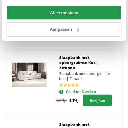
Zitbank
Comfortabele slaapbank met
slaapfunctie en moderne...
Alles toestaan
Ca. 4 tot 6 weken
Aanpassen
799,-
1.049,-
Bekijken
Slaapbank met
opbergruimte Kos |
Zitbank
Slaapbank met opbergruimte
Kos | Zitbank
Ca. 4 tot 6 weken
449,-
649,-
Bekijken
Slaapbank met