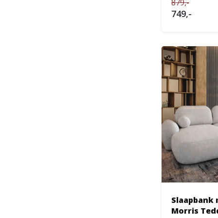
879,-
749,-
Slaapbank 
Morri