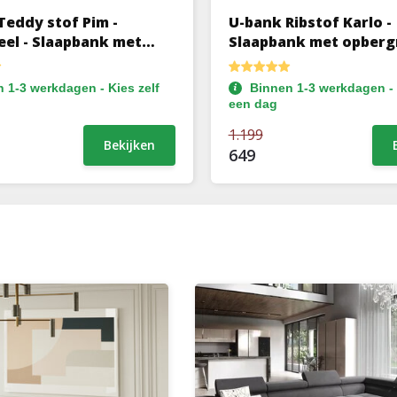
Teddy stof Pim -
U-bank Ribstof Karlo -
eel - Slaapbank met
Slaapbank met opberg
uimte
4 zits
 1-3 werkdagen - Kies zelf
Binnen 1-3 werkdagen - 
een dag
1.199
Bekijken
649