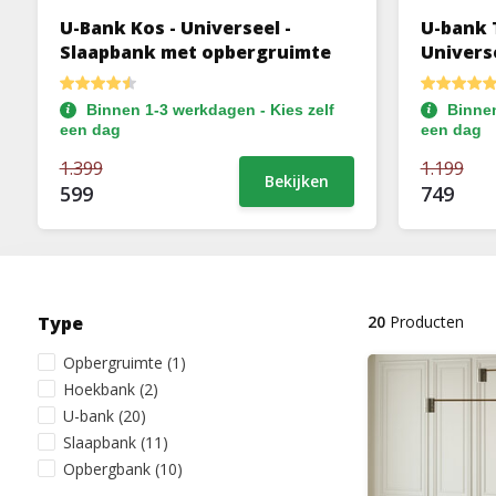
U-Bank Kos - Universeel -
U-bank 
Slaapbank met opbergruimte
Univers
opbergr
Binnen 1-3 werkdagen - Kies zelf
Binnen
een dag
een dag
1.399
1.199
Bekijken
599
749
Type
20
Producten
Opbergruimte
(1)
Hoekbank
(2)
U-bank
(20)
Slaapbank
(11)
Opbergbank
(10)