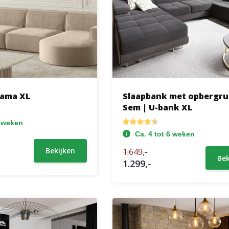
nama XL
Slaapbank met opbergru
Sem | U-bank XL
6 weken
Ca. 4 tot 6 weken
Bekijken
1.649,-
Bek
1.299,-