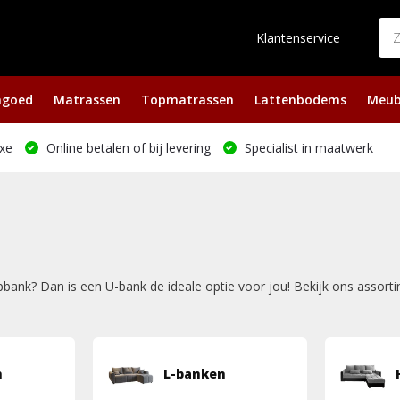
Klantenservice
ngoed
Matrassen
Topmatrassen
Lattenbodems
Meub
xe
Online betalen of bij levering
Specialist in maatwerk
pbank? Dan is een U-bank de ideale optie voor jou! Bekijk ons assor
n
L-banken