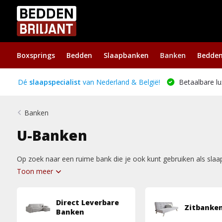
Boxsprings
Bedden
Slaapbanken
Banken
Bedde
Dé
slaapspecialist
van Nederland & België!
Betaalbare lu
Banken
U-Banken
Op zoek naar een ruime bank die je ook kunt gebruiken als slaa
Toon meer
Direct Leverbare
Zitbanke
Banken