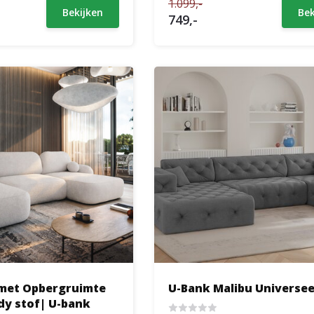
1.099,-
Bekijken
Bek
749,-
met Opbergruimte
U-Bank Malibu Universee
s Teddy stof| U-bank