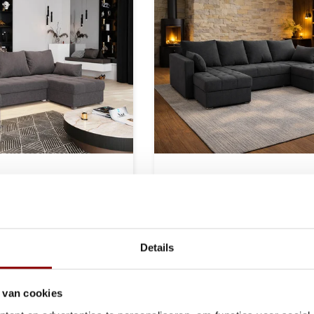
met Opbergruimte
U-Bank Kos - Universeel 
nk
Slaapbank met opbergru
6 weken
Binnen 1-3 werkdagen - K
een dag
Details
Bekijken
1.399,-
Bek
599,-
 van cookies