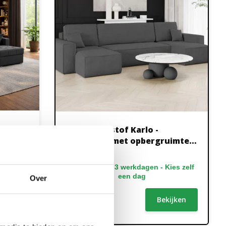
-
U-bank Ribstof Karlo -
imte
Slaapbank met opbergruimte -
4 zits
ies zelf
Binnen 1-3 werkdagen - Kies zelf
een dag
Over
1.199,-
ijken
Bekijken
649,-