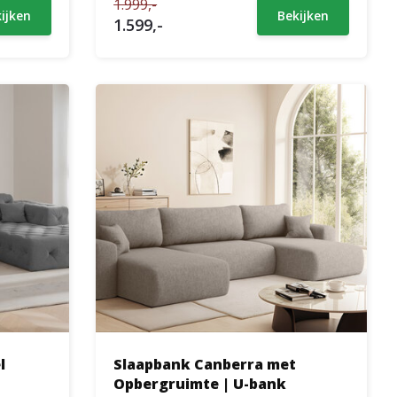
1.999,-
ijken
Bekijken
1.599,-
l
Slaapbank Canberra met
Opbergruimte | U-bank