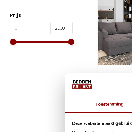
Prijs
-
Slaapbank 
Kos | U-ba
Ca. 4 tot 
Toestemming
1.099,-
599,-
Deze website maakt gebruik