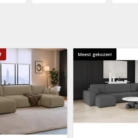
f
Meest gekozen!