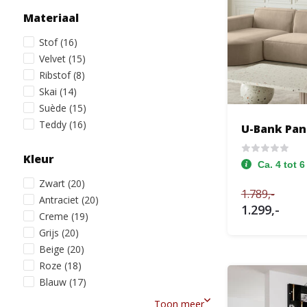
Materiaal
Stof
(16)
Velvet
(15)
Ribstof
(8)
Skai
(14)
Suède
(15)
Teddy
(16)
U-Bank Pa
Kleur
Ca. 4 tot 
Zwart
(20)
1.789,-
Antraciet
(20)
1.299,-
Creme
(19)
Grijs
(20)
Beige
(20)
Roze
(18)
Blauw
(17)
Toon meer