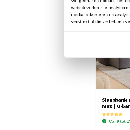
We gebruiken cookies om cont
websiteverkeer te analyseren
media, adverteren en analys
verstrekt of die ze hebben v
Slaapbank 
Max | U-ba
Ca. 9 tot 