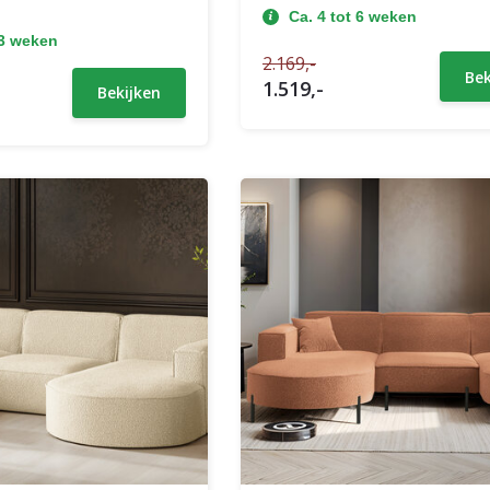
Ca. 4 tot 6 weken
13 weken
2.169,-
Bek
1.519,-
Bekijken