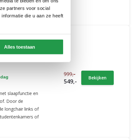
 media te bieden en om ons
ze partners voor social
nformatie die u aan ze heeft
Alles toestaan
seel -
999,-
 dag
Bekijken
549,-
et slaapfunctie en
of. Door de
e longchair links of
 studentenkamers of