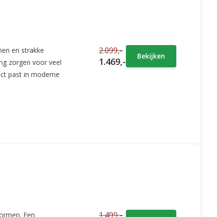
2.099,-
men en strakke
Bekijken
1.469,-
ing zorgen voor veel
fect past in moderne
1.499,-
vormen. Een