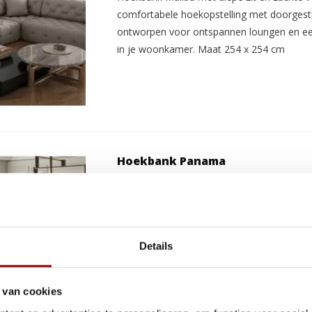
comfortabele hoekopstelling met doorgestik
ontworpen voor ontspannen loungen en een 
in je woonkamer. Maat 254 x 254 cm
Hoekbank Panama
Ca. 4 tot 6 weken
Hoekbank Panama combineert vloeiende 
Details
ruime vaste universele opstelling. Een co
met een rustige uitstraling die perfect pas
woonkamer en uitnodigt tot ontspannen zit
 van cookies