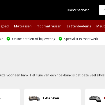
Klantenservice
ngoed
Matrassen
Topmatrassen
Lattenbodems
Meub
xe
Online betalen of bij levering
Specialist in maatwerk
uze voor een bank. Het fijne van een hoekbank is dat deze veel zitvla
n
L-banken