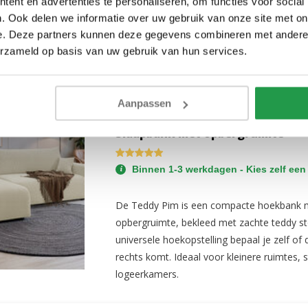
ent en advertenties te personaliseren, om functies voor social
. Ook delen we informatie over uw gebruik van onze site met on
e. Deze partners kunnen deze gegevens combineren met andere i
erzameld op basis van uw gebruik van hun services.
Teddy stof
Aanpassen
Hoekbank Teddy stof Pim - Univer
Slaapbank met opbergruimte
Binnen 1-3 werkdagen - Kies zelf een
De Teddy Pim is een compacte hoekbank m
opbergruimte, bekleed met zachte teddy st
universele hoekopstelling bepaal je zelf of d
rechts komt. Ideaal voor kleinere ruimtes,
logeerkamers.