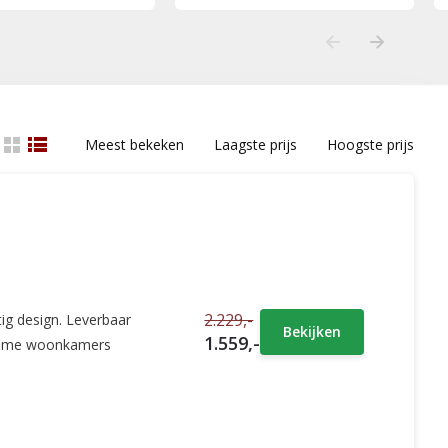
Meest bekeken
Laagste prijs
Hoogste prijs
2.229,-
ig design. Leverbaar
Bekijken
1.559,-
r ruime woonkamers