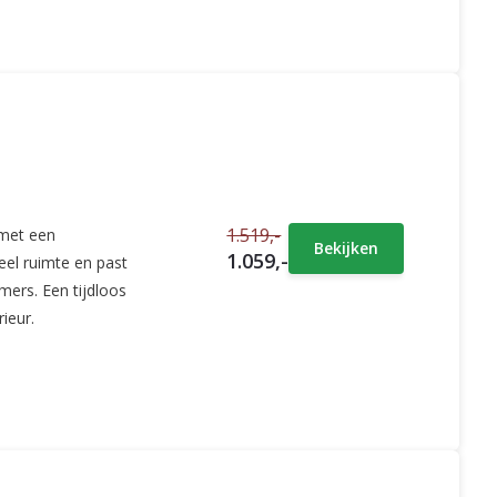
1.519,-
 met een
Bekijken
1.059,-
eel ruimte en past
mers. Een tijdloos
ieur.