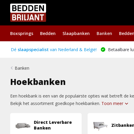
Boxsprings
Bedden
Slaapbanken
Banken
Bedde
Dé
slaapspecialist
van Nederland & België!
Betaalbare lu
Banken
Hoekbanken
Een hoekbank is een van de populairste opties wat betreft de ke
Bekijk het assortiment goedkope hoekbanken.
Toon meer
Direct Leverbare
Zitbanke
Banken