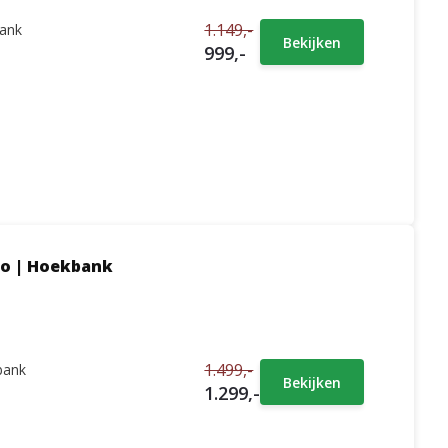
1.149,-
ank
Bekijken
999,-
ro | Hoekbank
1.499,-
bank
Bekijken
1.299,-