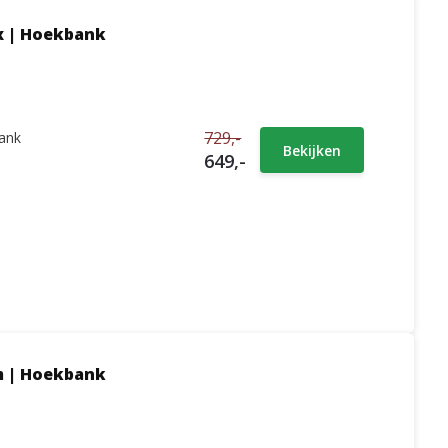
x | Hoekbank
729,-
ank
Bekijken
649,-
m | Hoekbank