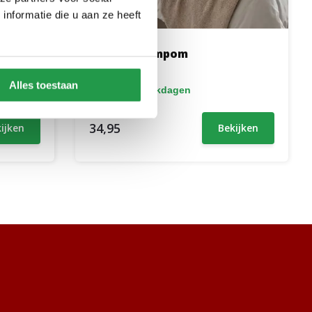
nformatie die u aan ze heeft
Bedrest Pompom
Alles toestaan
1 tot 2 werkdagen
34,95
ijken
Bekijken