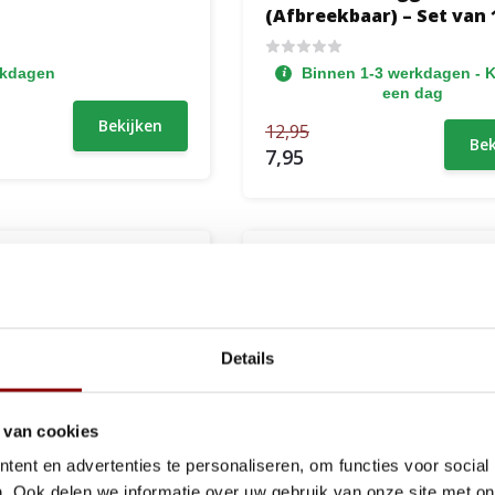
(Afbreekbaar) – Set van 
stuks
rkdagen
Binnen 1-3 werkdagen - K
een dag
Bekijken
12,95
Bek
7,95
Details
 van cookies
ent en advertenties te personaliseren, om functies voor social
. Ook delen we informatie over uw gebruik van onze site met on