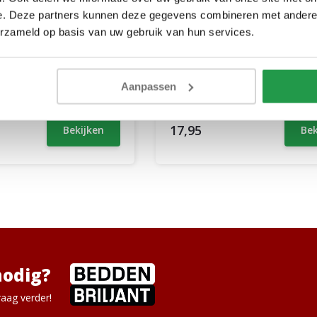
e. Deze partners kunnen deze gegevens combineren met andere i
erzameld op basis van uw gebruik van hun services.
Antislipmat SlipStop
Aanpassen
rkdagen
1 tot 2 werkdagen
17,95
Bekijken
Bek
nodig?
aag verder!