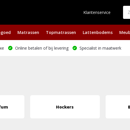
Klantenservice
ngoed
Matrassen
Topmatrassen
Lattenbodems
Meub
xe
Online betalen of bij levering
Specialist in maatwerk
rfum
Hockers