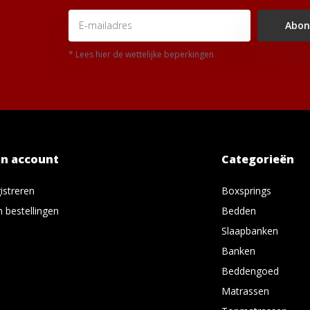
Abon
* Lees hier de wettelijke beperkingen
jn account
Categorieën
istreren
Boxsprings
n bestellingen
Bedden
Slaapbanken
Banken
Beddengoed
Matrassen