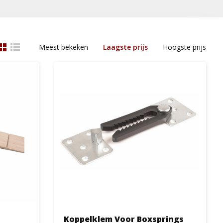
Meest bekeken
Laagste prijs
Hoogste prijs
Koppelklem Voor Boxsprings