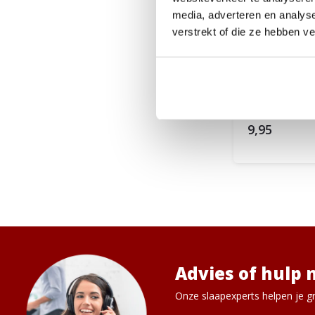
media, adverteren en analys
verstrekt of die ze hebben v
Geleiders
1 tot 2 we
9,95
Advies of hulp 
Onze slaapexperts helpen je gr