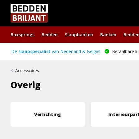
Boxsprings
Bedden
Slaapbanken
Banken
Bedde
Dé
slaapspecialist
van Nederland & België!
Betaalbare lu
Accessoires
Overig
Verlichting
Interieurpa