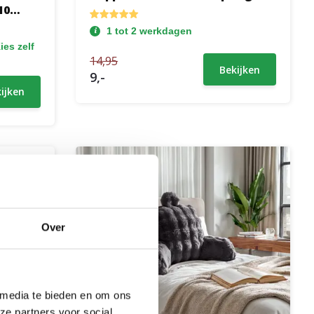
10
1 tot 2 werkdagen
ies zelf
14,95
Bekijken
9,-
ijken
Over
 media te bieden en om ons
ze partners voor social