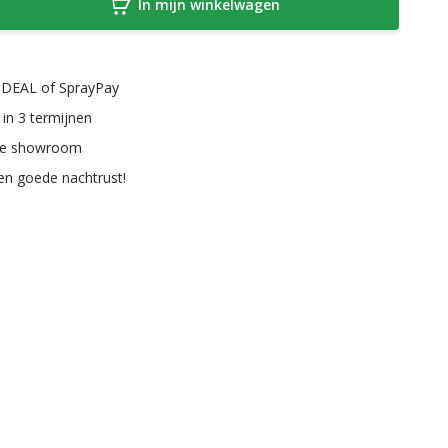
In mijn winkelwagen
a iDEAL of SprayPay
 in 3 termijnen
ze showroom
een goede nachtrust!