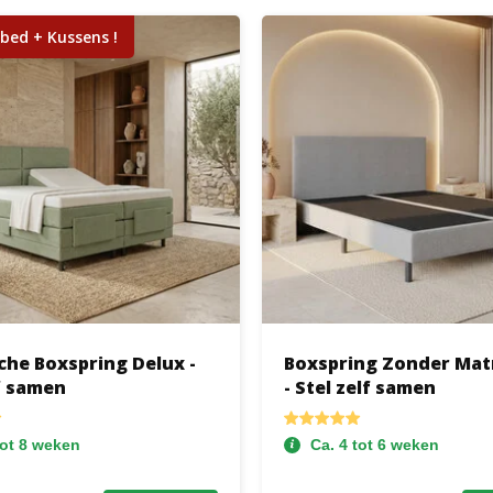
bed + Kussens !
che Boxspring Delux -
Boxspring Zonder Mat
f samen
- Stel zelf samen
tot 8 weken
Ca. 4 tot 6 weken