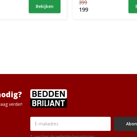
399
Bekijken
199
nodig?
aag verder!
Abon
* Lees hier de wettelijke beperkingen