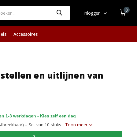
0
Inloggen
els
Accessoires
stellen en uitlijnen van
n 1-3 werkdagen - Kies zelf een dag
fbreekbaar) – Set van 10 stuks...
Toon meer