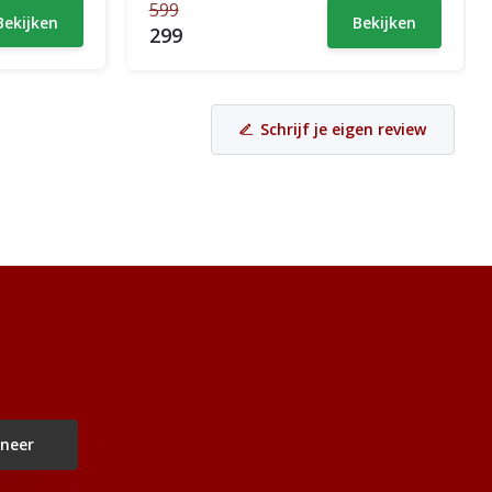
599
Bekijken
Bekijken
299
Schrijf je eigen review
neer