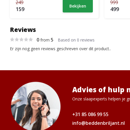
249
999
Bekijken
159
499
Reviews
0
5
from
Based on 0 reviews
Er zijn nog geen reviews geschreven over dit product..
Advies of hulp 
Onze slaapexperts helpen je gr
+31 85 086 99 55
info@beddenbriljant.nl