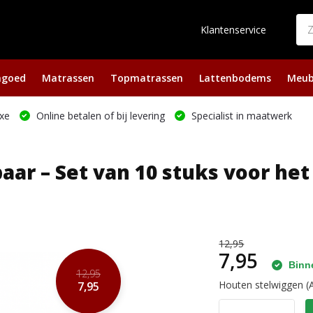
Klantenservice
ngoed
Matrassen
Topmatrassen
Lattenbodems
Meub
xe
Online betalen of bij levering
Specialist in maatwerk
r – Set van 10 stuks voor het 
12,95
7,95
Binne
12,95
Houten stelwiggen (A
7,95