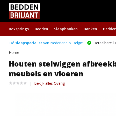
Boxsprings
Bedden
Slaapbanken
Banken
Bedde
Dé
slaapspecialist
van Nederland & België!
Betaalbare lu
Home
Houten stelwiggen afbreekbaa
meubels en vloeren
Bekijk alles Overig