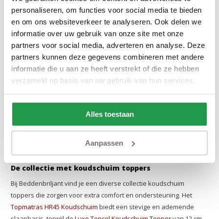
personaliseren, om functies voor social media te bieden
De voordelen van koudschuim toppers
en om ons websiteverkeer te analyseren. Ook delen we
De koudschuim toppers bieden verschillende voordelen voor een
informatie over uw gebruik van onze site met onze
betere nachtrust. Ze passen zich goed aan je lichaam aan en
partners voor social media, adverteren en analyse. Deze
zorgen voor een comfortabele, ondersteunende slaap.
partners kunnen deze gegevens combineren met andere
informatie die u aan ze heeft verstrekt of die ze hebben
Goede ventilatie
: koudschuim is ademend en zorgt voor
verzameld op basis van uw gebruik van hun services.
een frisse slaapomgeving.
Drukverlagend
: verlicht drukpunten en bevordert een
goede doorbloeding.
Alles toestaan
Duurzaam
: gaat lang mee zonder in te boeten op kwaliteit.
Flexibel
: past zich aan diverse
matrassen
aan voor extra
Aanpassen
comfort.
De collectie met koudschuim toppers
Bij Beddenbriljant vind je een diverse collectie koudschuim
toppers die zorgen voor extra comfort en ondersteuning. Het
Topmatras HR45 Koudschuim
biedt een stevige en ademende
slaapbasis, terwijl de
Luxe Tencel Koudschuim Topper
van 12 cm