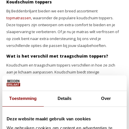
Koudschuim toppers
Bij Beddenbriljant bieden we een breed assortiment
topmatrassen
, waaronder de populaire koudschuim toppers.
Deze toppers zijn ontworpen om extra comfort te bieden en je
slaapervaring te verbeteren. Of je nu je matras wilt verfrissen of
op zoek bent naar extra ondersteuning, bij ons vind je
verschillende opties die passen bij jouw slaapbehoeften.
Wat is het verschil met traagschuim toppers?
Koudschuim en traagschuim toppers verschillen in hoe ze zich
aan je lichaam aanpassen. Koudschuim biedt stevige
ondersteuning en is goed ademend, wat zorgt voor een koele
slaapomgeving. Het is ideaal voor mensen die extra stevigheid en
ventilatie nodig hebben.
Traagschuim toppers
daarentegen vormt
Toestemming
Details
Over
zich langzaam naar je lichaam en biedt een zachtere, meer
dempende ervaring. Dit maakt het geschikt voor diegenen die op
zoek zijn naar drukverlagende eigenschappen en een meer
Deze website maakt gebruik van cookies
geborgen gevoel. Beide toppers hebben hun eigen voordelen,
afhankelijk van je persoonlijke voorkeuren en slaapbehoeften.
We gebruiken cookies om content en advertenties te