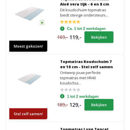
Aloë vera tijk - 6 en 8 cm
Dit koudschuim topmatras
biedt stevige ondersteuni...
Ca. 1 tot 2 werkdagen
119,-
169,-
Bekijken
Meest gekozen!
Topmatras Koudschuim 7
en 10 cm - Stel zelf samen
Ontwerp jouw perfecte
topmatras met HR40
koudschui...
1 tot 2 werkdagen
129,-
189,-
Bekijken
Stel zelf samen!
Topmatras Luxe Tencel