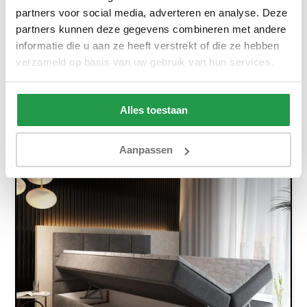
partners voor social media, adverteren en analyse. Deze
partners kunnen deze gegevens combineren met andere
Ca. 4 tot 6 weken
informatie die u aan ze heeft verstrekt of die ze hebben
549,-
899,-
verzameld op basis van uw gebruik van hun services.
Bekijken
Alles toestaan
Aanpassen
Meest gekozen!