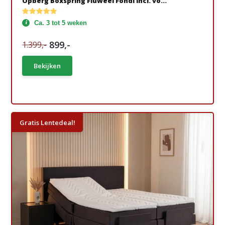
Opberg Boxspring Fluweel Fondi incl. vo...
Ca. 3 tot 5 weken
899,-
1.399,-
Bekijken
Gratis Lentedeal!