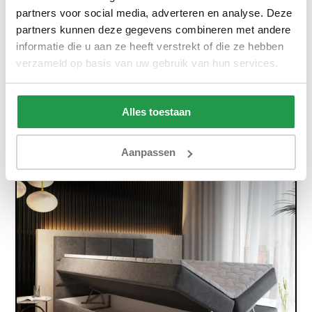
partners voor social media, adverteren en analyse. Deze
partners kunnen deze gegevens combineren met andere
Ca. 4 tot 6 weken
informatie die u aan ze heeft verstrekt of die ze hebben
549,-
899,-
verzameld op basis van uw gebruik van hun services.
Bekijken
Alles toestaan
Aanpassen
Meest gekozen!