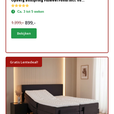
Opberg Boxspring Fluweel Fondi incl. vo...
Ca. 3 tot 5 weken
899,-
1.399,-
Bekijken
Gratis Lentedeal!