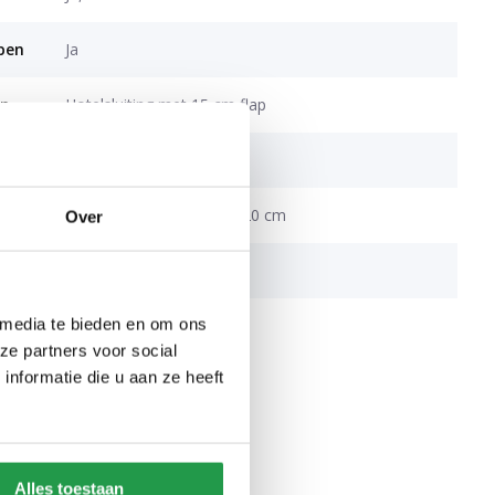
open
Ja
op
Hotelsluiting met 15 cm flap
rtrek
Drukknopen
Over de gehele breedte, 20 cm
Over
T128
 media te bieden en om ons
ze partners voor social
nformatie die u aan ze heeft
Alles toestaan