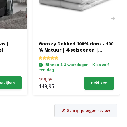
as |
Goozzy Dekbed 100% dons - 100
el
% Natuur | 4-seizoenen |
Dubbel Dekbed
Binnen 1-3 werkdagen - Kies zelf
een dag
199,95
Bekijken
Bekijken
149,95
Schrijf je eigen review