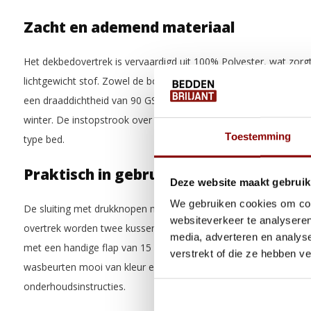
Zacht en ademend materiaal
Het dekbedovertrek is vervaardigd uit 100% Polyester, wat zor
lichtgewicht stof. Zowel de boven- als onderzijde zijn van deze
een draaddichtheid van 90 GSM. Hierdoor blijft het overtrek koel
winter. De instopstrook over de gehele breedte (20 cm lang) zo
Toestemming
type bed.
Praktisch in gebruik
Deze website maakt gebruik
We gebruiken cookies om cont
De sluiting met drukknopen maakt het verwisselen van het dekbe
websiteverkeer te analyseren
overtrek worden twee kussenslopen meegeleverd van 60 x 70 cm
media, adverteren en analys
met een handige flap van 15 cm. Het overtrek is wasbaar op 40 
verstrekt of die ze hebben v
wasbeurten mooi van kleur en vorm. Raadpleeg altijd het waslab
onderhoudsinstructies.