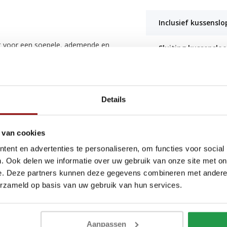
Inclusief kussensl
gt voor een soepele, ademende en
Sluiting kussenslo
lfde hoogwaardige kwaliteit, met
 in de zomer en behaaglijk in de
Sluiting dekbedove
rgt voor een nette pasvorm op elk
Instopstrook
Details
Kwaliteit
 van cookies
ent en advertenties te personaliseren, om functies voor social
d eenvoudig en snel. Bij het
. Ook delen we informatie over uw gebruik van onze site met on
, voorzien van een hotelsluiting
e. Deze partners kunnen deze gegevens combineren met andere i
graden en blijft ook na meerdere
erzameld op basis van uw gebruik van hun services.
el voor de juiste
Aanpassen