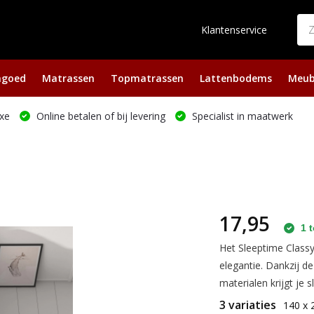
Klantenservice
ngoed
Matrassen
Topmatrassen
Lattenbodems
Meub
xe
Online betalen of bij levering
Specialist in maatwerk
17,95
1 t
Het Sleeptime Class
elegantie. Dankzij d
materialen krijgt je s
3 variaties
140 x 