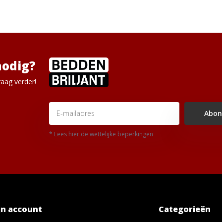
nodig?
aag verder!
Abon
* Lees hier de wettelijke beperkingen
jn account
Categorieën