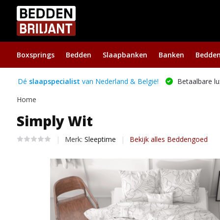
Boxsprings
Bedden
Slaapbanken
Banken
Bedde
Dé
slaapspecialist
van Nederland & België!
Betaalbare lu
Home
Simply Wit
Merk:
Sleeptime
Bekijk alles Beddengoed