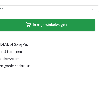
In mijn winkelwagen
a iDEAL of SprayPay
 in 3 termijnen
ze showroom
een goede nachtrust!