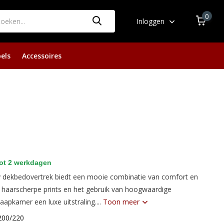
0
Inloggen
els
Accessoires
ot 2 werkdagen
y dekbedovertrek biedt een mooie combinatie van comfort en
e haarscherpe prints en het gebruik van hoogwaardige
laapkamer een luxe uitstraling....
Toon meer
200/220