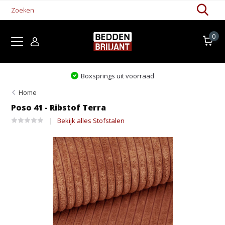
0
raad
Levertijd 1-5 werkdagen
Home
Poso 41 - Ribstof Terra
Bekijk alles Stofstalen