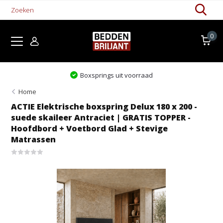
0
it voorraad
Levertijd 1-5 wer
Home
ACTIE Elektrische boxspring Delux 180 x 200 -
suede skaileer Antraciet | GRATIS TOPPER -
Hoofdbord + Voetbord Glad + Stevige
Matrassen