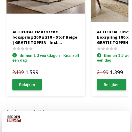
ACTIEDEAL Elektrische
ACTIEDEAL Elektr
boxspring 200 x 210 - Stof Beige
boxspring 180 x 20
| GRATIS TOPPER - Incl.
GRATIS TOPPEHo
Hoofdbord Glad + 1 x groot
Quattro (4-vlaks
matras + Voetbord met TV-lift
Matras Stevig
Binnen 1-3 werkdagen - Kies zelf
Binnen 1-3 werk
een dag
een dag
1.599
1.399
2.199
2.199
Bekijken
Bekijken
Productomschrijving
Anderen kochten ook